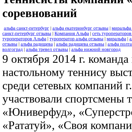
соревнований
альфа санкт-петербург
|
альфа екатеринбург отзывы
|
миральфа
санкт-петербург отзывы
|
Компания Альфа
|
сеть туроператоров
туроператоров Альфа
|
туроператор альфа отзывы
|
миральфа
|
а
отзывы
|
альфа радищева
|
альфа радищева отзывы
|
альфа полта
волгоград
|
альфа тревел отзывы
|
альфа нижний новгород
9 октября 2014 г. команд
настольному теннису выс
среди сетевых компаний г
участвовали спортсмены т
«Юниверфуд», «Суперстр
«Рататуй», «Своя компани