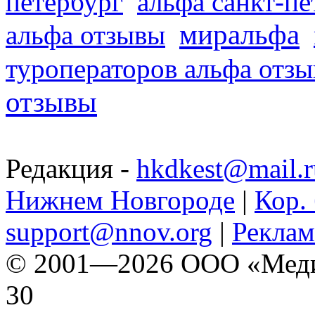
петербург
альфа санкт-п
миральфа
альфа отзывы
туроператоров альфа отз
отзывы
Редакция -
hkdkest@mail.r
Нижнем Новгороде
|
Кор. 
support@nnov.org
|
Реклам
© 2001—2026 ООО «Медиа 
30