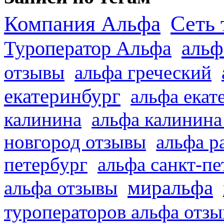
Сеть 
Компания Альфа
альф
Туроператор Альфа
отзывы
альфа греческий
екатеринбург
альфа екат
калинина
альфа калинина
новгород отзывы
альфа р
петербург
альфа санкт-п
миральфа
альфа отзывы
туроператоров альфа отз