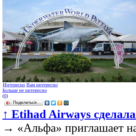
Интересно
Вам интересно
Больше не интересно
(
0
)
Поделиться…
↑
Etihad Airways сделал
→
«Альфа» приглашает на