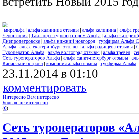
встретить Новый 2015 год
миральфа
|
альфа калинина отзывы
|
альфа калинина
|
альфа гр
Черногория
|
Таиланд с туроператором Альфа
|
альфа екатеринб
Днепропетровске
|
альфа нижний новгород
|
турфирма Альфа С
Альфа
|
альфа екатеринбург отзывы
|
альфа радищева отзывы
|
О
Туроператор Альфа
|
альфа волгоград отзывы
|
альфа тревел
|
се
Сеть туроператоров Альфа
|
альфа санкт-петербург отзывы
|
аль
Канарские острова
|
компания альфа отзывы
|
турфирма Альфа
23.11.2014 в 01:10
комментировать
Интересно
Вам интересно
Больше не интересно
(
0
)
Сеть туроператоров «А