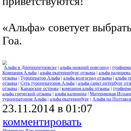
приветствуются!
«Альфа» советует выбрать
Гоа.
Альфа в Днепропетровске
|
альфа нижний новгород
|
турфирма
Компания Альфа
|
альфа екатеринбург отзывы
|
альфа радищева
отзывы
|
Туроператор Альфа
|
альфа волгоград отзывы
|
альфа т
отзывы
|
Сеть туроператоров Альфа
|
альфа санкт-петербург от
отзывы
|
Канарские острова
|
компания альфа отзывы
|
турфирм
альфа греческий отзывы
|
альфа калинина
|
Материковая Испан
туроператором Альфа
|
альфа екатеринбург
|
Альфа на Полтавск
23.11.2014 в 01:07
комментировать
Интересно
Вам интересно