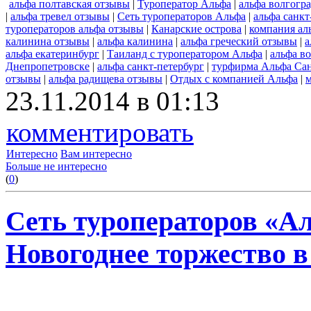
альфа полтавская отзывы
|
Туроператор Альфа
|
альфа волгогр
|
альфа тревел отзывы
|
Сеть туроператоров Альфа
|
альфа санкт
туроператоров альфа отзывы
|
Канарские острова
|
компания ал
калинина отзывы
|
альфа калинина
|
альфа греческий отзывы
|
а
альфа екатеринбург
|
Таиланд с туроператором Альфа
|
альфа в
Днепропетровске
|
альфа санкт-петербург
|
турфирма Альфа Сан
отзывы
|
альфа радищева отзывы
|
Отдых с компанией Альфа
|
23.11.2014 в 01:13
комментировать
Интересно
Вам интересно
Больше не интересно
(
0
)
Сеть туроператоров «А
Новогоднее торжество в