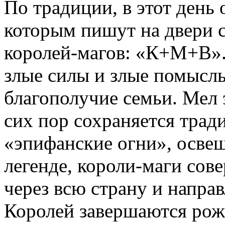
По традиции, в этот день 
которым пишут на двери 
королей-магов: «К+М+В». 
злые силы и злые помыслы
благополучие семьи. Мел э
сих пор сохраняется тра
«эпифанские огни», осве
легенде, короли-маги со
через всю страну и напра
Королей завершаются рож