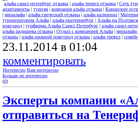
альфа санкт-петербург отзывы
|
альфа тревел отзывы
|
Сеть ту
апартаменты
|
туризм
|
компания альфа отзывы
|
Канарские ост
|
миральфа
|
альфа греческий отзывы
|
альфа калинина
|
Материк
туроператором Альфа
|
альфа екатеринбург
|
Альфа на Полтавск
новгород
|
турфирма Альфа Санкт Петербург
|
альфа санкт-пете
альфа радищева отзывы
|
Отдых с компанией Альфа
|
миральфа
отзывы
|
альфа нижний новгород отзывы
|
альфа тревел
|
семей
23.11.2014 в 01:04
комментировать
Интересно
Вам интересно
Больше не интересно
(
0
)
Эксперты компании «А
отправиться на Тенериф