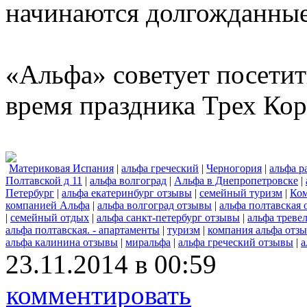
начинаются долгожданные
«Альфа» советует посетит
время праздника Трех Кор
Материковая Испания
|
альфа греческий
|
Черногория
|
альфа р
Полтавской д 11
|
альфа волгоград
|
Альфа в Днепропетровске
|
Петербург
|
альфа екатеринбург отзывы
|
семейный туризм
|
Ко
компанией Альфа
|
альфа волгоград отзывы
|
альфа полтавская
|
семейный отдых
|
альфа санкт-петербург отзывы
|
альфа треве
альфа полтавская. - апартаменты
|
туризм
|
компания альфа отз
альфа калинина отзывы
|
миральфа
|
альфа греческий отзывы
|
а
23.11.2014 в 00:59
комментировать