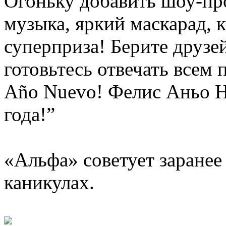
Огоньку добавить шоу-пр
музыка, яркий маскарад, 
суперприза! Берите друзей
готовьтесь отвечать всем 
Año Nuevo! Фелис Аньо Н
года!”
«Альфа» советует заранее
каникулах.