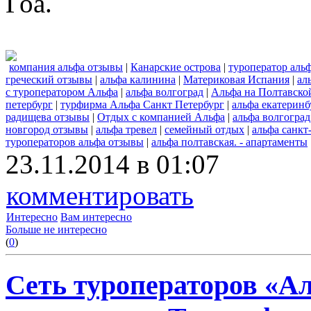
Гоа.
компания альфа отзывы
|
Канарские острова
|
туроператор аль
греческий отзывы
|
альфа калинина
|
Материковая Испания
|
ал
с туроператором Альфа
|
альфа волгоград
|
Альфа на Полтавской
петербург
|
турфирма Альфа Санкт Петербург
|
альфа екатеринб
радищева отзывы
|
Отдых с компанией Альфа
|
альфа волгогра
новгород отзывы
|
альфа тревел
|
семейный отдых
|
альфа санкт
туроператоров альфа отзывы
|
альфа полтавская. - апартаменты
23.11.2014 в 01:07
комментировать
Интересно
Вам интересно
Больше не интересно
(
0
)
Сеть туроператоров «А