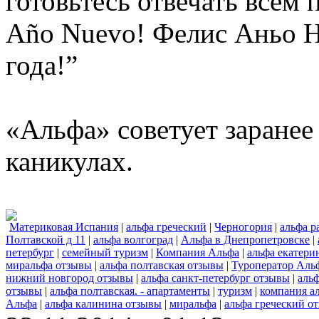
готовьтесь отвечать всем 
Año Nuevo! Фелис Аньо Н
года!”
«Альфа» советует заранее
каникулах.
Материковая Испания
|
альфа греческий
|
Черногория
|
альфа р
Полтавской д 11
|
альфа волгоград
|
Альфа в Днепропетровске
|
петербург
|
семейный туризм
|
Компания Альфа
|
альфа екатери
миральфа отзывы
|
альфа полтавская отзывы
|
Туроператор Аль
нижний новгород отзывы
|
альфа санкт-петербург отзывы
|
аль
отзывы
|
альфа полтавская. - апартаменты
|
туризм
|
компания а
Альфа
|
альфа калинина отзывы
|
миральфа
|
альфа греческий о