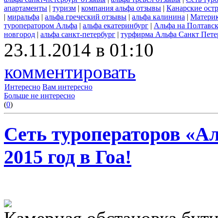
апартаменты
|
туризм
|
компания альфа отзывы
|
Канарские ост
|
миральфа
|
альфа греческий отзывы
|
альфа калинина
|
Материк
туроператором Альфа
|
альфа екатеринбург
|
Альфа на Полтавск
новгород
|
альфа санкт-петербург
|
турфирма Альфа Санкт Пете
23.11.2014 в 01:10
комментировать
Интересно
Вам интересно
Больше не интересно
(
0
)
Сеть туроператоров «А
2015 год в Гоа!