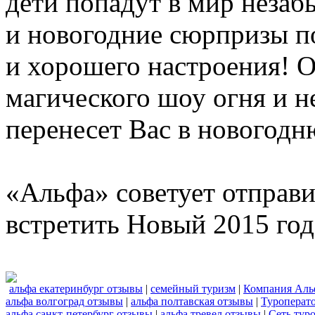
дети попадут в мир неза
и новогодние сюрпризы п
и хорошего настроения! 
магического шоу огня и н
перенесет Вас в новогодню
«Альфа» советует отправи
встретить Новый 2015 год
альфа екатеринбург отзывы
|
семейный туризм
|
Компания Аль
альфа волгоград отзывы
|
альфа полтавская отзывы
|
Туроперат
альфа санкт-петербург отзывы
|
альфа тревел отзывы
|
Сеть тур