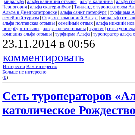
миральфа
|
альфа калинина отзывы
|
альфа калинина
|
альфа гр
Черногория
|
альфа екатеринбург
|
Таиланд с туроператором Ал
Альфа в Днепропетровске
|
альфа санкт-петербург
|
турфирма А
семейный туризм
|
Отдых с компанией Альфа
|
миральфа отзыв
альфа полтавская отзывы
|
семейный отдых
|
альфа нижний нов
петербург отзывы
|
альфа тревел отзывы
|
туризм
|
сеть туропер
компания альфа отзывы
|
турфирма Альфа
|
туроператор альфа 
23.11.2014 в 00:56
комментировать
Интересно
Вам интересно
Больше не интересно
(
0
)
Сеть туроператоров «А
католическое Рождеств