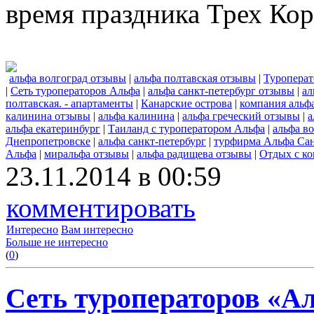
время праздника Трех Кор
альфа волгоград отзывы
|
альфа полтавская отзывы
|
Туроперат
|
Сеть туроператоров Альфа
|
альфа санкт-петербург отзывы
|
ал
полтавская. - апартаменты
|
Канарские острова
|
компания альф
калинина отзывы
|
альфа калинина
|
альфа греческий отзывы
|
а
альфа екатеринбург
|
Таиланд с туроператором Альфа
|
альфа в
Днепропетровске
|
альфа санкт-петербург
|
турфирма Альфа Сан
Альфа
|
миральфа отзывы
|
альфа радищева отзывы
|
Отдых с к
23.11.2014 в 00:59
комментировать
Интересно
Вам интересно
Больше не интересно
(
0
)
Сеть туроператоров «А