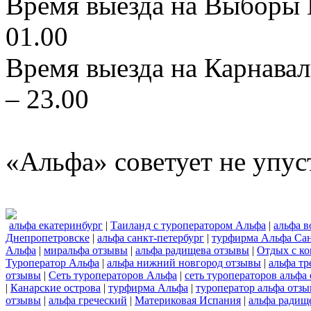
Время выезда на Выборы К
01.00
Время выезда на Карнавал
– 23.00
«Альфа» советует не упус
альфа екатеринбург
|
Таиланд с туроператором Альфа
|
альфа в
Днепропетровске
|
альфа санкт-петербург
|
турфирма Альфа Сан
Альфа
|
миральфа отзывы
|
альфа радищева отзывы
|
Отдых с к
Туроператор Альфа
|
альфа нижний новгород отзывы
|
альфа тр
отзывы
|
Сеть туроператоров Альфа
|
сеть туроператоров альфа
|
Канарские острова
|
турфирма Альфа
|
туроператор альфа отз
отзывы
|
альфа греческий
|
Материковая Испания
|
альфа радищ