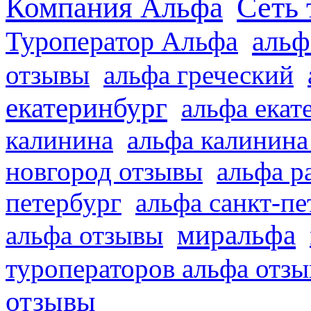
Сеть 
Компания Альфа
альф
Туроператор Альфа
отзывы
альфа греческий
екатеринбург
альфа екат
калинина
альфа калинина
новгород отзывы
альфа р
петербург
альфа санкт-п
миральфа
альфа отзывы
туроператоров альфа отз
отзывы