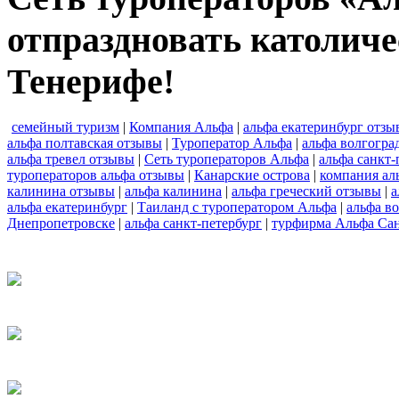
отпраздновать католиче
Тенерифе!
семейный туризм
|
Компания Альфа
|
альфа екатеринбург отзы
альфа полтавская отзывы
|
Туроператор Альфа
|
альфа волгогра
альфа тревел отзывы
|
Сеть туроператоров Альфа
|
альфа санкт-
туроператоров альфа отзывы
|
Канарские острова
|
компания ал
калинина отзывы
|
альфа калинина
|
альфа греческий отзывы
|
а
альфа екатеринбург
|
Таиланд с туроператором Альфа
|
альфа в
Днепропетровске
|
альфа санкт-петербург
|
турфирма Альфа Сан