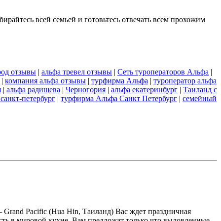
бирайтесь всей семьей и готовьтесь отвечать всем прохожим
род отзывы
|
альфа тревел отзывы
|
Сеть туроператоров Альфа
|
|
компания альфа отзывы
|
турфирма Альфа
|
туроператор альфа
я
|
альфа радищева
|
Черногория
|
альфа екатеринбург
|
Таиланд с
 санкт-петербург
|
турфирма Альфа Санкт Петербург
|
семейный
and Pacific (Hua Hin, Таиланд) Вас ждет праздничная
сть в мировой кухне. Вам предложат только что выловленные