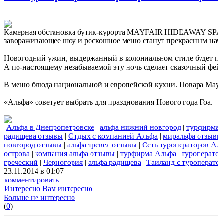
Камерная обстановка бутик-курорта MAYFAIR HIDEAWAY SP
завораживающее шоу и роскошное меню станут прекрасным на
Новогодний ужин, выдержанный в колониальном стиле будет пр
А по-настоящему незабываемой эту ночь сделает сказочный фе
В меню блюда национальной и европейской кухни. Повара Mayf
«Альфа» советует выбрать для празднования Нового года Гоа.
Альфа в Днепропетровске
|
альфа нижний новгород
|
турфирма
радищева отзывы
|
Отдых с компанией Альфа
|
миральфа отзыв
новгород отзывы
|
альфа тревел отзывы
|
Сеть туроператоров А
острова
|
компания альфа отзывы
|
турфирма Альфа
|
туроперат
греческий
|
Черногория
|
альфа радищева
|
Таиланд с туроперат
23.11.2014 в 01:07
комментировать
Интересно
Вам интересно
Больше не интересно
(
0
)