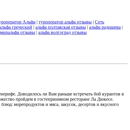
уроператор Альфа
|
туроператор альфа отзывы
|
Сеть
альфа греческий
|
альфа полтавская отзывы
|
альфа радищева
|
миральфа отзывы
|
альфа волгоград отзывы
ерифе. Доводилось ли Вам раньше встречать бой курантов в
Торжество пройдем в гостеприимном ресторане Ла Дюкесе.
блюд: морепродуктов и мяса, закусок, десертов и вкусного