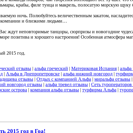
льмары, крабы, филе тунца и макрель, полосатую морскую щуку 
ваемую ночь. Полюбуйтесь величественным закатом, насладитес
ой компании и близкими людьми…
!! Вас ждут неповторимые танцоры, сюрпризы и новогодние чуде
оре позитива и хорошего настроения! Особенная атмосфера маг
ый 2015 год.
еческий отзывы
|
альфа греческий
|
Материковая Испания
|
альфа
ад
|
Альфа в Днепропетровске
|
альфа нижний новгород
|
турфирм
радищева отзывы
|
Отдых с компанией Альфа
|
миральфа отзывы
ий новгород отзывы
|
альфа тревел отзывы
|
Сеть туроператоров
ские острова
|
компания альфа отзывы
|
турфирма Альфа
|
туроп
ь 2015 год в Гоа!