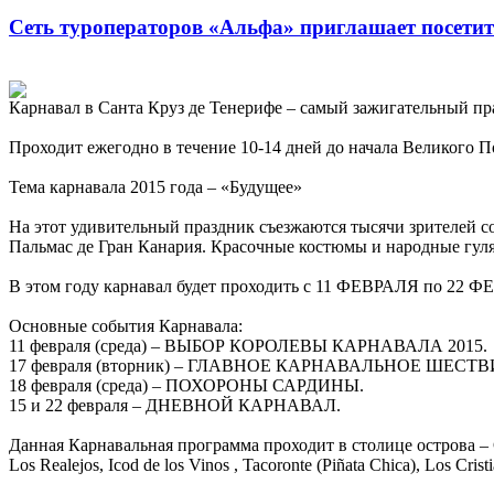
Сеть туроператоров «Альфа» приглашает посетит
Карнавал в Санта Круз де Тенерифе – самый зажигательный пра
Проходит ежегодно в течение 10-14 дней до начала Великого По
Тема карнавала 2015 года – «Будущее»
На этот удивительный праздник съезжаются тысячи зрителей со
Пальмас де Гран Канария. Красочные костюмы и народные гул
В этом году карнавал будет проходить с 11 ФЕВРАЛЯ по 22 
Основные события Карнавала:
11 февраля (среда) – ВЫБОР КОРОЛЕВЫ КАРНАВАЛА 2015.
17 февраля (вторник) – ГЛАВНОЕ КАРНАВАЛЬНОЕ ШЕСТВ
18 февраля (среда) – ПОХОРОНЫ САРДИНЫ.
15 и 22 февраля – ДНЕВНОЙ КАРНАВАЛ.
Данная Карнавальная программа проходит в столице острова – Са
Los Realejos, Icod de los Vinos , Tacoronte (Piñata Chica), Los Crist