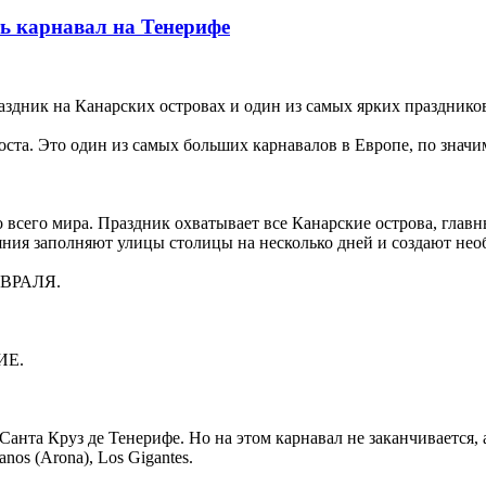
ь карнавал на Тенерифе
здник на Канарcких островах и один из самых ярких праздников
ста. Это один из самых больших карнавалов в Европе, по значим
 всего мира. Праздник охватывает все Канарские острова, главн
яния заполняют улицы столицы на несколько дней и создают не
ФЕВРАЛЯ.
ИЕ.
нта Круз де Тенерифе. Но на этом карнавал не заканчивается, а т
ianos (Arona), Los Gigantes.