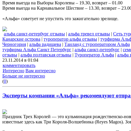
Время выезда на Выборы Королевы – 19.30, возврат – 01.00
Время выезда на Карнавальное Шествие – 13.30, возврат – 23.0
«Альфа» советует не упустить это зажигательно зрелище.
альфа санкт-петербург отзывы
|
альфа тревел отзывы
|
Сеть ту
Канарские острова
|
туроператор альфа отзывы
|
турфирма Аль
Черногория
|
альфа радищева
|
Таиланд с туроператором Альфа
турфирма Альфа Санкт Петербург
|
альфа санкт-петербург
|
сем
отзывы
|
альфа полтавская отзывы
|
Туроператор Альфа
|
альфа 
23.11.2014 в 01:04
комментировать
Интересно
Вам интересно
Больше не интересно
(
0
)
Эксперты компании «Альфа» рекомендуют отправ
Праздник Трех Королей — это кульминация рождественско-ново
известные здесь как Три Короля-Волшебника (Reyes Magos). Зов