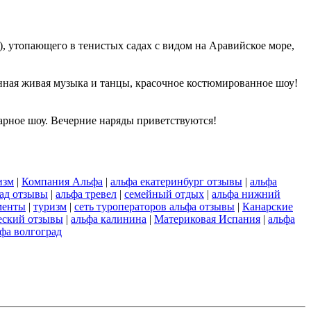
опающего в тенистых садах с видом на Аравийское море,
нная живая музыка и танцы, красочное костюмированное шоу!
арное шоу. Вечерние наряды приветствуются!
изм
|
Компания Альфа
|
альфа екатеринбург отзывы
|
альфа
рад отзывы
|
альфа тревел
|
семейный отдых
|
альфа нижний
аменты
|
туризм
|
сеть туроператоров альфа отзывы
|
Канарские
еский отзывы
|
альфа калинина
|
Материковая Испания
|
альфа
фа волгоград