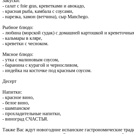
Закуски:
- салат с foie gras, креветками и авокадо,
- красная рыба, камбала с соусами,
- нарезка, хамон (ветчина), сыр Manchego.
Рыбное блюдо:
- любина (морской судак) с домашней картошкой и креветочны
- кальмары в кляре,
- креветки с чесноком.
Мясное блюдо:
- утка с малиновым соусом,
- баранина с курагой и черносливом,
- индейка на косточке под красным соусом.
Десерт
Напитки:
- красное вино,
- белое вино,
- шампанское
- прохладительные напитки,
- виноград СЧАСТЬЯ.
Также Вас ждут новогодние испанские гастрономические трад