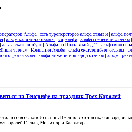
0
роператоров Альфа
|
сеть туроператоров альфа отзывы
|
альфа пол
фа
|
альфа калинина отзывы
|
миральфа
|
альфа греческий отзывы
|
альфа екатеринбург
|
Альфа на Полтавской д 11
|
альфа волгогр
ейный туризм
|
Компания Альфа
|
альфа екатеринбург отзывы
|
а
волгоград отзывы
|
альфа нижний новгород отзывы
|
альфа треве
иться на Тенерифе на праздник Трех Королей
годнего веселья в Испании. Именно в этот день, 6 января, исп
ут королей Гаспар, Мельхиор и Бальтазар.