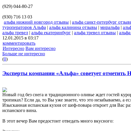
(929) 044-80-27
(930) 716 13 03
альфа нижний новгород отзывы
|
альфа санкт-петербург отзыв
туроператоров Альфа
|
альфа калинина отзывы
|
миральфа
|
аль
альфа тревел
|
альфа екатеринбург
|
альфа тревел отзывы
|
альфа
12.01.2015 в 03:17
комментировать
Интересно
Вам интересно
Больше не интересно
(
0
)
Эксперты компании «Альфа» советует отметить Н
Новый год без снега и традиционного оливье ждет гостей к
тропиках? Если да, то Вы уже знаете, что это незабываемо, а
Изысканная испанская кухня от шеф-повара откроет для Вас ра
испанского вина.
В этот вечер Вам предостоит отведать много вкусного: