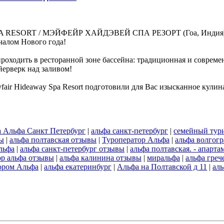
A RESORT / МЭЙФЕЙР ХАЙДЭВЕЙ СПА РЕЗОРТ (Гоа, Индия), ут
чалом Нового года!
оходить в ресторанной зоне бассейна: традиционная и совреме
йерверк над заливом!
air Hideaway Spa Resort подготовили для Вас изысканное кулин
 Альфа Санкт Петербург
|
альфа санкт-петербург
|
семейный тур
ы
|
альфа полтавская отзывы
|
Туроператор Альфа
|
альфа волгог
льфа
|
альфа санкт-петербург отзывы
|
альфа полтавская. - апарт
ор альфа отзывы
|
альфа калинина отзывы
|
миральфа
|
альфа греч
ором Альфа
|
альфа екатеринбург
|
Альфа на Полтавской д 11
|
аль