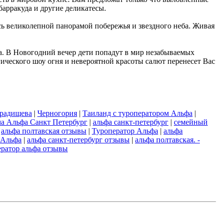
барракуда и другие деликатесы.
ь великолепной панорамой побережья и звездного неба. Живая
са. В Новогодний вечер дети попадут в мир незабываемых
ического шоу огня и невероятной красоты салют перенесет Вас
 радищева
|
Черногория
|
Таиланд с туроператором Альфа
|
а Альфа Санкт Петербург
|
альфа санкт-петербург
|
семейный
|
альфа полтавская отзывы
|
Туроператор Альфа
|
альфа
 Альфа
|
альфа санкт-петербург отзывы
|
альфа полтавская. -
ератор альфа отзывы