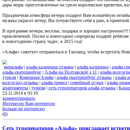
дары моря, приготовленные на гриле королевские креветки, ка
Праздничная атмосфера вечера подарит Вам волшебную незабы
музыка украсит вечер, Вы почувствуете себя в раю, в приятн
В программе вечера: веселье, подарки и хорошее настроение!
приключений. Песни и новогодние сюрпризы подарят ребятам м
в новогоднюю страну чудес, в 2015 год!
«Альфа» советует отправиться в Таиланд, чтобы встретить Нов
миральфа
|
альфа калинина отзывы
|
альфа калинина
|
альфа гр
альфа екатеринбург
|
Альфа на Полтавской д 11
|
альфа волгогр
туризм
|
Компания Альфа
|
альфа екатеринбург отзывы
|
альфа 
волгоград отзывы
|
альфа тревел
|
семейный отдых
|
альфа нижн
апартаменты
|
туризм
|
сеть туроператоров альфа отзывы
|
Канар
23.11.2014 в 01:10
комментировать
Интересно
Вам интересно
Больше не интересно
(
0
)
Сеть туроператоров «Альфа» приглашает встретит