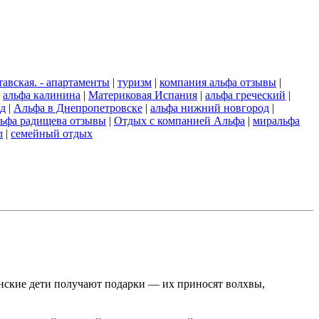
тавская. - апартаменты
|
туризм
|
компания альфа отзывы
|
|
альфа калинина
|
Материковая Испания
|
альфа греческий
|
ад
|
Альфа в Днепропетровске
|
альфа нижний новгород
|
льфа радищева отзывы
|
Отдых с компанией Альфа
|
миральфа
л
|
семейный отдых
анские дети получают подарки — их приносят волхвы,