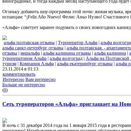
виноградинке, и тогда каждый месяц наступающего года будет
Огоньку добавить шоу-программа этой ночи: живая музыка, ярк
испанцам: “¡Feliz Año Nuevo! Фелис Аньо Нуэво! Счастливого 
«Альфа» советует заранее подумать о своих новогодних канику
альфа полтавская отзывы
|
Туроператор Альфа
|
альфа волгогр
альфа санкт-петербург отзывы
|
альфа полтавская. - апартамент
отзывы
|
миральфа
|
альфа калинина отзывы
|
альфа калинина
|
туроператором Альфа
|
альфа волгоград
|
Альфа на Полтавской 
туризм
|
Компания Альфа
|
альфа екатеринбург отзывы
|
альфа 
23.11.2014 в 01:13
комментировать
Интересно
Вам интересно
Больше не интересно
(
0
)
Сеть туроператоров «Альфа» приглашает на Ново
В ночь с 31 декабря 2014 года на 1 января 2015 года в рес
программа! Незабываемые мгновения подарит обстановка вечер