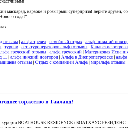
 счастливым!
ий маскарад, караоке и розыгрыш суперприза! Берите друзей, со
Нового года!”
лах.
ад отзывы
|
альфа тревел
|
семейный отдых
|
альфа нижний новго
ы
|
туризм
|
сеть туроператоров альфа отзывы
|
Канарские острова
альфа греческий отзывы
|
альфа греческий
|
Материковая Испани
д 11
|
альфа нижний новгород
|
Альфа в Днепропетровске
|
альфа
радищева отзывы
|
Отдых с компанией Альфа
|
миральфа отзывы
годнее торжество в Таиланд!
торане курорта BOATHOUSE RESIDENCE / БОАТХАУС РЕЗИДЕНС – Gr
а и команда поваров, чьи творения воплощают все лучшее что е