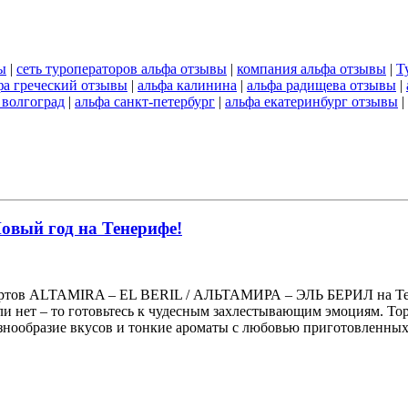
ы
|
сеть туроператоров альфа отзывы
|
компания альфа отзывы
|
Т
фа греческий отзывы
|
альфа калинина
|
альфа радищева отзывы
|
 волгоград
|
альфа санкт-петербург
|
альфа екатеринбург отзывы
|
овый год на Тенерифе!
урортов ALTAMIRA – EL BERIL / АЛЬТАМИРА – ЭЛЬ БЕРИЛ на Тен
 если нет – то готовьтесь к чудесным захлестывающим эмоциям. 
знообразие вкусов и тонкие ароматы с любовью приготовленных 