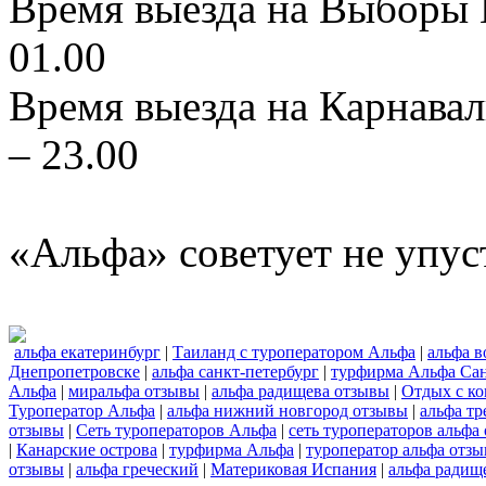
Время выезда на Выборы К
01.00
Время выезда на Карнавал
– 23.00
«Альфа» советует не упус
альфа екатеринбург
|
Таиланд с туроператором Альфа
|
альфа в
Днепропетровске
|
альфа санкт-петербург
|
турфирма Альфа Сан
Альфа
|
миральфа отзывы
|
альфа радищева отзывы
|
Отдых с к
Туроператор Альфа
|
альфа нижний новгород отзывы
|
альфа тр
отзывы
|
Сеть туроператоров Альфа
|
сеть туроператоров альфа
|
Канарские острова
|
турфирма Альфа
|
туроператор альфа отз
отзывы
|
альфа греческий
|
Материковая Испания
|
альфа радищ