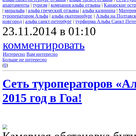
апартаменты
|
туризм
|
компания альфа отзывы
|
Канарские ост
|
миральфа
|
альфа греческий отзывы
|
альфа калинина
|
Материк
туроператором Альфа
|
альфа екатеринбург
|
Альфа на Полтавск
новгород
|
альфа санкт-петербург
|
турфирма Альфа Санкт Пете
23.11.2014 в 01:10
комментировать
Интересно
Вам интересно
Больше не интересно
(
0
)
Сеть туроператоров «А
2015 год в Гоа!