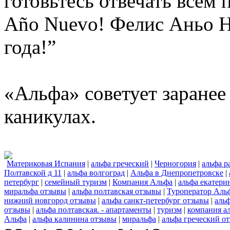
готовьтесь отвечать всем 
Año Nuevo! Фелис Аньо Н
года!”
«Альфа» советует заранее
каникулах.
Материковая Испания
|
альфа греческий
|
Черногория
|
альфа р
Полтавской д 11
|
альфа волгоград
|
Альфа в Днепропетровске
|
петербург
|
семейный туризм
|
Компания Альфа
|
альфа екатери
миральфа отзывы
|
альфа полтавская отзывы
|
Туроператор Аль
нижний новгород отзывы
|
альфа санкт-петербург отзывы
|
аль
отзывы
|
альфа полтавская. - апартаменты
|
туризм
|
компания а
Альфа
|
альфа калинина отзывы
|
миральфа
|
альфа греческий о