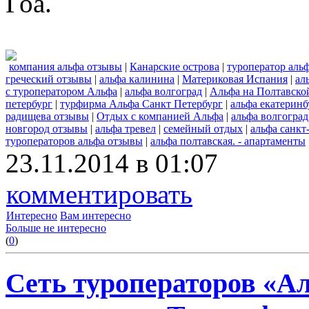
Гоа.
компания альфа отзывы
|
Канарские острова
|
туроператор аль
греческий отзывы
|
альфа калинина
|
Материковая Испания
|
ал
с туроператором Альфа
|
альфа волгоград
|
Альфа на Полтавской
петербург
|
турфирма Альфа Санкт Петербург
|
альфа екатеринб
радищева отзывы
|
Отдых с компанией Альфа
|
альфа волгогра
новгород отзывы
|
альфа тревел
|
семейный отдых
|
альфа санкт
туроператоров альфа отзывы
|
альфа полтавская. - апартаменты
23.11.2014 в 01:07
комментировать
Интересно
Вам интересно
Больше не интересно
(
0
)
Сеть туроператоров «А