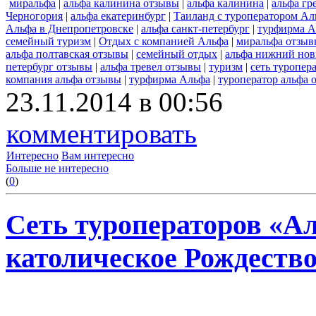
миральфа
|
альфа калинина отзывы
|
альфа калинина
|
альфа гр
Черногория
|
альфа екатеринбург
|
Таиланд с туроператором Ал
Альфа в Днепропетровске
|
альфа санкт-петербург
|
турфирма А
семейный туризм
|
Отдых с компанией Альфа
|
миральфа отзыв
альфа полтавская отзывы
|
семейный отдых
|
альфа нижний нов
петербург отзывы
|
альфа тревел отзывы
|
туризм
|
сеть туропер
компания альфа отзывы
|
турфирма Альфа
|
туроператор альфа 
23.11.2014 в 00:56
комментировать
Интересно
Вам интересно
Больше не интересно
(
0
)
Сеть туроператоров «А
католическое Рождеств