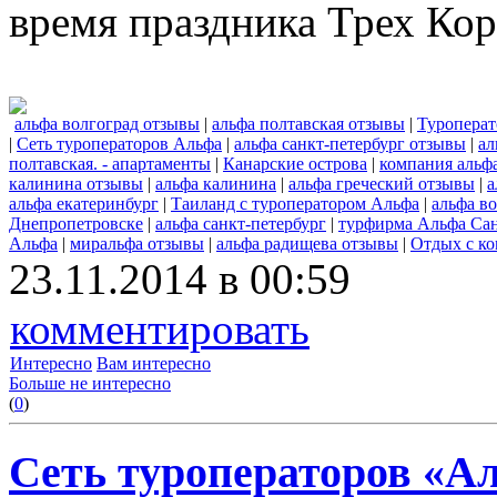
время праздника Трех Кор
альфа волгоград отзывы
|
альфа полтавская отзывы
|
Туроперат
|
Сеть туроператоров Альфа
|
альфа санкт-петербург отзывы
|
ал
полтавская. - апартаменты
|
Канарские острова
|
компания альф
калинина отзывы
|
альфа калинина
|
альфа греческий отзывы
|
а
альфа екатеринбург
|
Таиланд с туроператором Альфа
|
альфа в
Днепропетровске
|
альфа санкт-петербург
|
турфирма Альфа Сан
Альфа
|
миральфа отзывы
|
альфа радищева отзывы
|
Отдых с к
23.11.2014 в 00:59
комментировать
Интересно
Вам интересно
Больше не интересно
(
0
)
Сеть туроператоров «А