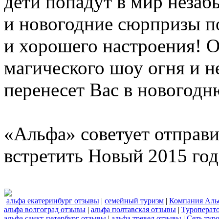
дети попадут в мир неза
и новогодние сюрпризы п
и хорошего настроения! 
магического шоу огня и н
перенесет Вас в новогодню
«Альфа» советует отправи
встретить Новый 2015 год
альфа екатеринбург отзывы
|
семейный туризм
|
Компания Аль
альфа волгоград отзывы
|
альфа полтавская отзывы
|
Туроперат
альфа санкт-петербург отзывы
|
альфа тревел отзывы
|
Сеть тур