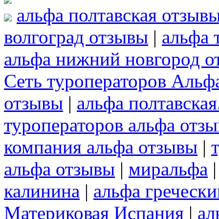
альфа полтавская отзыв
волгоград отзывы
|
альфа 
альфа нижний новгород о
Сеть туроператоров Альф
отзывы
|
альфа полтавская
туроператоров альфа отз
компания альфа отзывы
|
альфа отзывы
|
миральфа
калинина
|
альфа греческ
Материковая Испания
|
ал