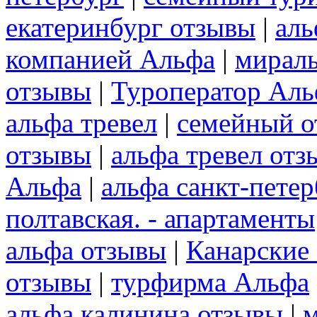
екатеринбург отзывы
|
аль
компанией Альфа
|
мирал
отзывы
|
Туроператор Аль
альфа тревел
|
семейный о
отзывы
|
альфа тревел отз
Альфа
|
альфа санкт-пете
полтавская. - апартаменты
альфа отзывы
|
Канарские 
отзывы
|
турфирма Альфа
альфа калинина отзывы
|