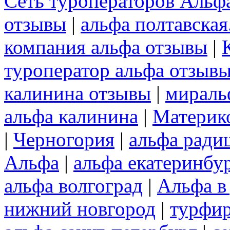
Сеть туроператоров Альф
отзывы
|
альфа полтавская
компания альфа отзывы
|
туроператор альфа отзыв
калинина отзывы
|
мираль
альфа калинина
|
Материк
|
Черногория
|
альфа ради
Альфа
|
альфа екатеринбу
альфа волгоград
|
Альфа в
нижний новгород
|
турфир