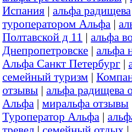
Испания
|
альфа радищева
туроператором Альфа
|
ал
Полтавской д 11
|
альфа в
Днепропетровске
|
альфа 
Альфа Санкт Петербург
|
семейный туризм
|
Компа
отзывы
|
альфа радищева 
Альфа
|
миральфа отзывы
Туроператор Альфа
|
альф
тревел
|
семейный отдых
|