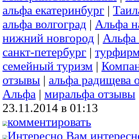
альфа екатеринбург
|
Таил
альфа волгоград
|
Альфа н
нижний новгород
|
Альфа 
санкт-петербург
|
турфирм
семейный туризм
|
Компа
отзывы
|
альфа радищева 
Альфа
|
миральфа отзывы
23.11.2014 в 01:13
комментировать
Интересно
Вам интересн