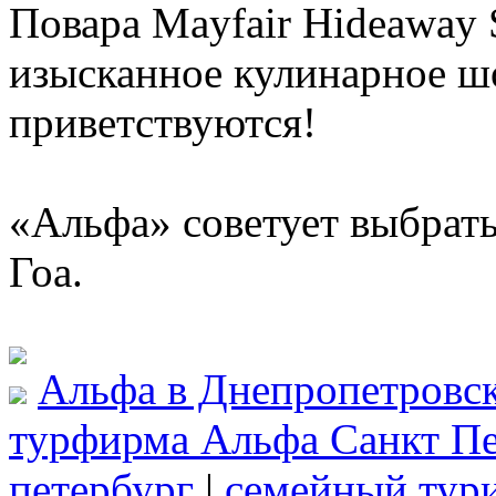
Повара Mayfair Hideaway 
изысканное кулинарное ш
приветствуются!
«Альфа» советует выбрать
Гоа.
Альфа в Днепропетровс
турфирма Альфа Санкт Пе
петербург
|
семейный тур