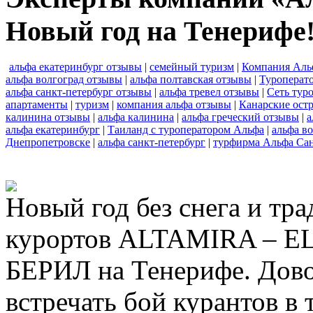
Новый год на Тенерифе
альфа екатеринбург отзывы
|
семейный туризм
|
Компания Аль
альфа волгоград отзывы
|
альфа полтавская отзывы
|
Туроперат
альфа санкт-петербург отзывы
|
альфа тревел отзывы
|
Сеть тур
апартаменты
|
туризм
|
компания альфа отзывы
|
Канарские ост
калинина отзывы
|
альфа калинина
|
альфа греческий отзывы
|
а
альфа екатеринбург
|
Таиланд с туроператором Альфа
|
альфа в
Днепропетровске
|
альфа санкт-петербург
|
турфирма Альфа Сан
Новый год без снега и тр
курортов ALTAMIRA – E
БЕРИЛ на Тенерифе. Дово
встречать бой курантов в 