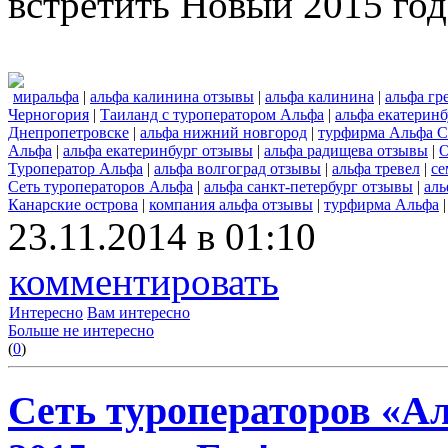
встретить Новый 2015 год
миральфа
|
альфа калинина отзывы
|
альфа калинина
|
альфа гр
Черногория
|
Таиланд с туроператором Альфа
|
альфа екатеринб
Днепропетровске
|
альфа нижний новгород
|
турфирма Альфа С
Альфа
|
альфа екатеринбург отзывы
|
альфа радищева отзывы
|
О
Туроператор Альфа
|
альфа волгоград отзывы
|
альфа тревел
|
се
Сеть туроператоров Альфа
|
альфа санкт-петербург отзывы
|
аль
Канарские острова
|
компания альфа отзывы
|
турфирма Альфа
23.11.2014 в 01:10
комментировать
Интересно
Вам интересно
Больше не интересно
(
0
)
Сеть туроператоров «А