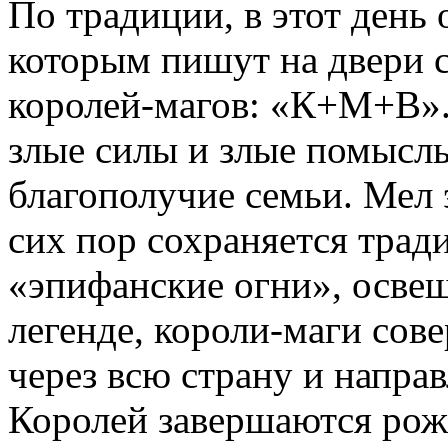
По традиции, в этот день 
которым пишут на двери 
королей-магов: «К+М+В». 
злые силы и злые помыслы
благополучие семьи. Мел э
сих пор сохраняется тра
«эпифанские огни», осве
легенде, короли-маги со
через всю страну и напра
Королей завершаются рож