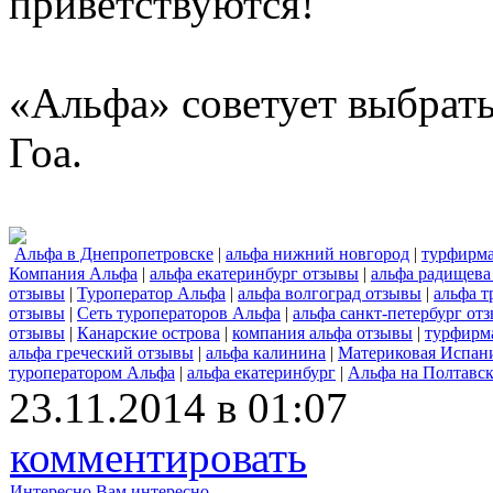
приветствуются!
«Альфа» советует выбрать
Гоа.
Альфа в Днепропетровске
|
альфа нижний новгород
|
турфирма
Компания Альфа
|
альфа екатеринбург отзывы
|
альфа радищева
отзывы
|
Туроператор Альфа
|
альфа волгоград отзывы
|
альфа т
отзывы
|
Сеть туроператоров Альфа
|
альфа санкт-петербург от
отзывы
|
Канарские острова
|
компания альфа отзывы
|
турфирм
альфа греческий отзывы
|
альфа калинина
|
Материковая Испан
туроператором Альфа
|
альфа екатеринбург
|
Альфа на Полтавск
23.11.2014 в 01:07
комментировать
Интересно
Вам интересно