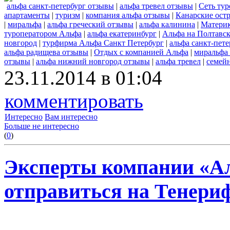
альфа санкт-петербург отзывы
|
альфа тревел отзывы
|
Сеть ту
апартаменты
|
туризм
|
компания альфа отзывы
|
Канарские ост
|
миральфа
|
альфа греческий отзывы
|
альфа калинина
|
Материк
туроператором Альфа
|
альфа екатеринбург
|
Альфа на Полтавск
новгород
|
турфирма Альфа Санкт Петербург
|
альфа санкт-пете
альфа радищева отзывы
|
Отдых с компанией Альфа
|
миральфа
отзывы
|
альфа нижний новгород отзывы
|
альфа тревел
|
семей
23.11.2014 в 01:04
комментировать
Интересно
Вам интересно
Больше не интересно
(
0
)
Эксперты компании «А
отправиться на Тенериф