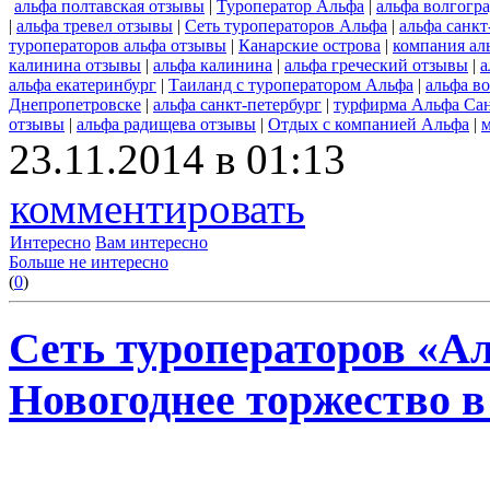
альфа полтавская отзывы
|
Туроператор Альфа
|
альфа волгогр
|
альфа тревел отзывы
|
Сеть туроператоров Альфа
|
альфа санкт
туроператоров альфа отзывы
|
Канарские острова
|
компания ал
калинина отзывы
|
альфа калинина
|
альфа греческий отзывы
|
а
альфа екатеринбург
|
Таиланд с туроператором Альфа
|
альфа в
Днепропетровске
|
альфа санкт-петербург
|
турфирма Альфа Сан
отзывы
|
альфа радищева отзывы
|
Отдых с компанией Альфа
|
23.11.2014 в 01:13
комментировать
Интересно
Вам интересно
Больше не интересно
(
0
)
Сеть туроператоров «А
Новогоднее торжество в