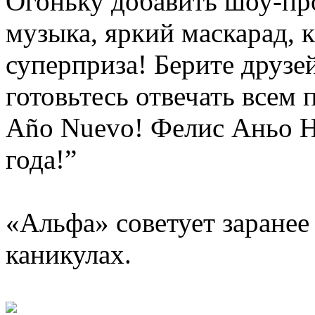
Огоньку добавить шоу-пр
музыка, яркий маскарад, 
суперприза! Берите друзей
готовьтесь отвечать всем 
Año Nuevo! Фелис Аньо Н
года!”
«Альфа» советует заранее
каникулах.