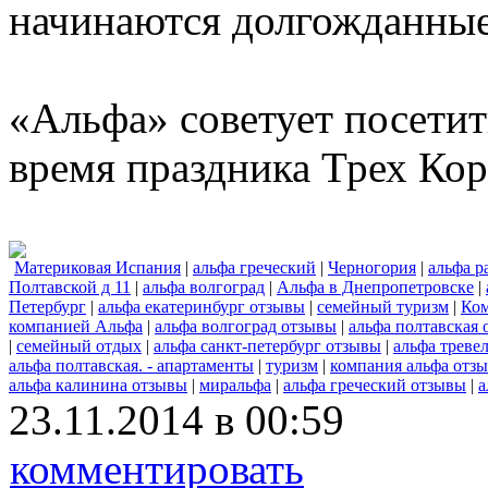
начинаются долгожданные
«Альфа» советует посетит
время праздника Трех Кор
Материковая Испания
|
альфа греческий
|
Черногория
|
альфа р
Полтавской д 11
|
альфа волгоград
|
Альфа в Днепропетровске
|
Петербург
|
альфа екатеринбург отзывы
|
семейный туризм
|
Ко
компанией Альфа
|
альфа волгоград отзывы
|
альфа полтавская
|
семейный отдых
|
альфа санкт-петербург отзывы
|
альфа треве
альфа полтавская. - апартаменты
|
туризм
|
компания альфа отз
альфа калинина отзывы
|
миральфа
|
альфа греческий отзывы
|
а
23.11.2014 в 00:59
комментировать