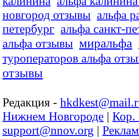
калинина
альфа калинина
новгород отзывы
альфа р
петербург
альфа санкт-п
миральфа
альфа отзывы
туроператоров альфа отз
отзывы
Редакция -
hkdkest@mail.r
Нижнем Новгороде
|
Кор. 
support@nnov.org
|
Реклам