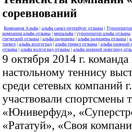
соревнований
Компания Альфа
|
альфа санкт-петербург отзывы
|
Туроперато
компания альфа отзывы
|
миральфа
|
туроператор альфа отзывы
греческий отзывы
|
альфа радищева
|
альфа радищева отзывы
|
а
тревел
|
альфа волгоград
|
альфа тревел отзывы
|
альфа нижний 
отзывы
|
альфа волгоград отзывы
|
альфа нижний новгород отз
9 октября 2014 г. команд
настольному теннису выс
среди сетевых компаний г
участвовали спортсмены т
«Юниверфуд», «Суперстр
«Рататуй», «Своя компани