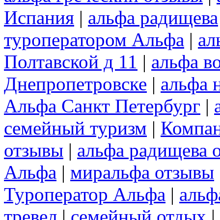
Испания
|
альфа радищева
туроператором Альфа
|
ал
Полтавской д 11
|
альфа в
Днепропетровске
|
альфа 
Альфа Санкт Петербург
|
семейный туризм
|
Компа
отзывы
|
альфа радищева 
Альфа
|
миральфа отзывы
Туроператор Альфа
|
альф
тревел
|
семейный отдых
|