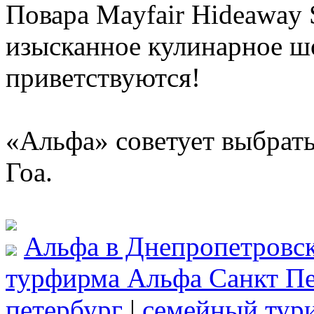
Повара Mayfair Hideaway 
изысканное кулинарное ш
приветствуются!
«Альфа» советует выбрать
Гоа.
Альфа в Днепропетровс
турфирма Альфа Санкт Пе
петербург
|
семейный тур