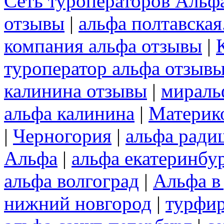
Сеть туроператоров Альф
отзывы
|
альфа полтавская
компания альфа отзывы
|
туроператор альфа отзыв
калинина отзывы
|
мираль
альфа калинина
|
Материк
|
Черногория
|
альфа ради
Альфа
|
альфа екатеринбу
альфа волгоград
|
Альфа в
нижний новгород
|
турфир