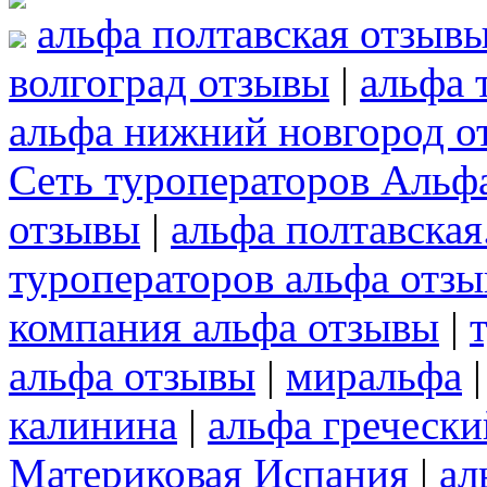
альфа полтавская отзыв
волгоград отзывы
|
альфа 
альфа нижний новгород о
Сеть туроператоров Альф
отзывы
|
альфа полтавская
туроператоров альфа отз
компания альфа отзывы
|
альфа отзывы
|
миральфа
калинина
|
альфа греческ
Материковая Испания
|
ал