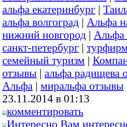
альфа екатеринбург
|
Таил
альфа волгоград
|
Альфа н
нижний новгород
|
Альфа 
санкт-петербург
|
турфирм
семейный туризм
|
Компа
отзывы
|
альфа радищева 
Альфа
|
миральфа отзывы
23.11.2014 в 01:13
комментировать
Интересно
Вам интересн