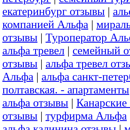
екатеринбург отзывы
|
аль
компанией Альфа
|
мирал
отзывы
|
Туроператор Аль
альфа тревел
|
семейный о
отзывы
|
альфа тревел отз
Альфа
|
альфа санкт-пете
полтавская. - апартаменты
альфа отзывы
|
Канарские 
отзывы
|
турфирма Альфа
альфа калинина отзывы
|