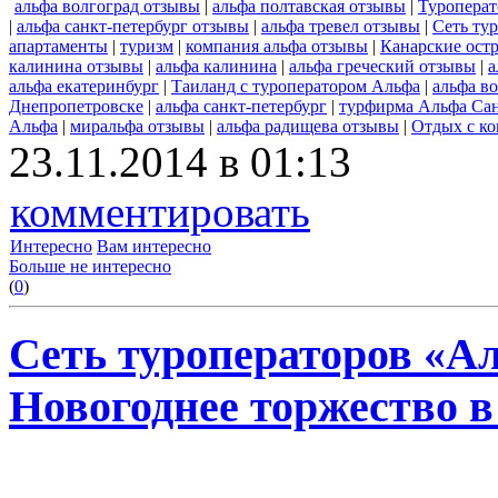
альфа волгоград отзывы
|
альфа полтавская отзывы
|
Туроперат
|
альфа санкт-петербург отзывы
|
альфа тревел отзывы
|
Сеть ту
апартаменты
|
туризм
|
компания альфа отзывы
|
Канарские ост
калинина отзывы
|
альфа калинина
|
альфа греческий отзывы
|
а
альфа екатеринбург
|
Таиланд с туроператором Альфа
|
альфа в
Днепропетровске
|
альфа санкт-петербург
|
турфирма Альфа Сан
Альфа
|
миральфа отзывы
|
альфа радищева отзывы
|
Отдых с к
23.11.2014 в 01:13
комментировать
Интересно
Вам интересно
Больше не интересно
(
0
)
Сеть туроператоров «А
Новогоднее торжество в