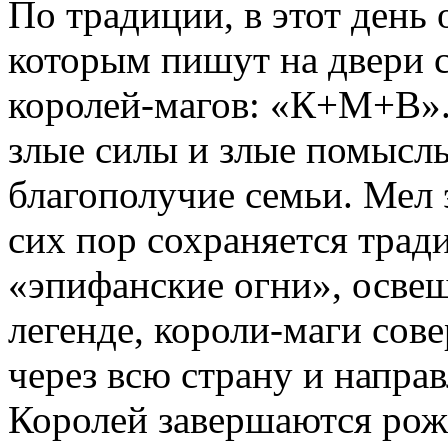
По традиции, в этот день 
которым пишут на двери 
королей-магов: «К+М+В». 
злые силы и злые помыслы
благополучие семьи. Мел э
сих пор сохраняется тра
«эпифанские огни», осве
легенде, короли-маги со
через всю страну и напра
Королей завершаются рож