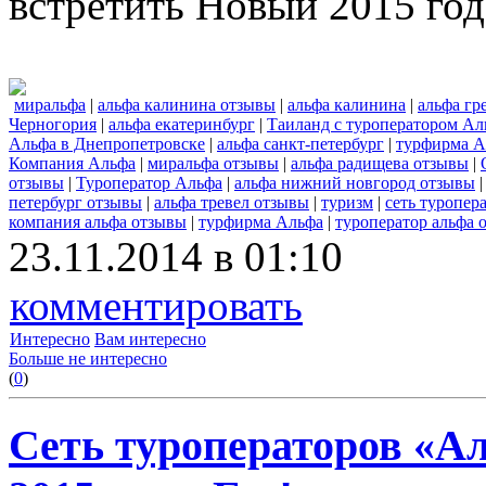
встретить Новый 2015 год
миральфа
|
альфа калинина отзывы
|
альфа калинина
|
альфа гр
Черногория
|
альфа екатеринбург
|
Таиланд с туроператором Ал
Альфа в Днепропетровске
|
альфа санкт-петербург
|
турфирма А
Компания Альфа
|
миральфа отзывы
|
альфа радищева отзывы
|
отзывы
|
Туроператор Альфа
|
альфа нижний новгород отзывы
петербург отзывы
|
альфа тревел отзывы
|
туризм
|
сеть туропер
компания альфа отзывы
|
турфирма Альфа
|
туроператор альфа 
23.11.2014 в 01:10
комментировать
Интересно
Вам интересно
Больше не интересно
(
0
)
Сеть туроператоров «А