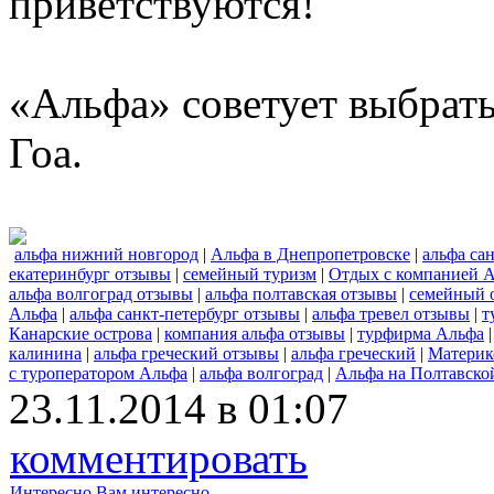
приветствуются!
«Альфа» советует выбрать
Гоа.
альфа нижний новгород
|
Альфа в Днепропетровске
|
альфа са
екатеринбург отзывы
|
семейный туризм
|
Отдых с компанией 
альфа волгоград отзывы
|
альфа полтавская отзывы
|
семейный 
Альфа
|
альфа санкт-петербург отзывы
|
альфа тревел отзывы
|
т
Канарские острова
|
компания альфа отзывы
|
турфирма Альфа
калинина
|
альфа греческий отзывы
|
альфа греческий
|
Материк
с туроператором Альфа
|
альфа волгоград
|
Альфа на Полтавской
23.11.2014 в 01:07
комментировать
Интересно
Вам интересно