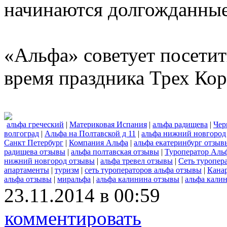
начинаются долгожданные
«Альфа» советует посетит
время праздника Трех Кор
альфа греческий
|
Материковая Испания
|
альфа радищева
|
Чер
волгоград
|
Альфа на Полтавской д 11
|
альфа нижний новгород
Санкт Петербург
|
Компания Альфа
|
альфа екатеринбург отзыв
радищева отзывы
|
альфа полтавская отзывы
|
Туроператор Аль
нижний новгород отзывы
|
альфа тревел отзывы
|
Сеть туропер
апартаменты
|
туризм
|
сеть туроператоров альфа отзывы
|
Канар
альфа отзывы
|
миральфа
|
альфа калинина отзывы
|
альфа кали
23.11.2014 в 00:59
комментировать