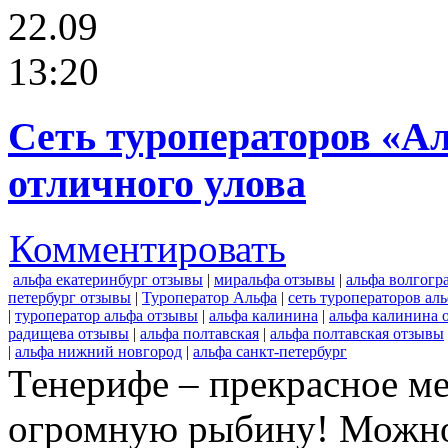
22.09
13:20
Сеть туроператоров «Ал
отличного улова
Комментировать
альфа екатеринбург отзывы
|
миральфа отзывы
|
альфа волгогр
петербург отзывы
|
Туроператор Альфа
|
сеть туроператоров ал
|
туроператор альфа отзывы
|
альфа калинина
|
альфа калинина 
радищева отзывы
|
альфа полтавская
|
альфа полтавская отзывы
|
альфа нижний новгород
|
альфа санкт-петербург
Тенерифе – прекрасное ме
огромную рыбину! Можно 