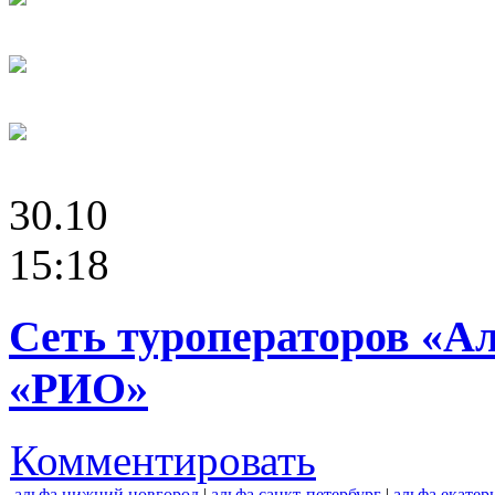
30.10
15:18
Сеть туроператоров «А
«РИО»
Комментировать
альфа нижний новгород
|
альфа санкт-петербург
|
альфа екатер