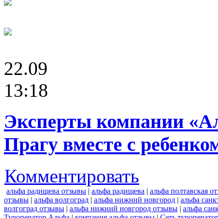
22.09
13:18
Эксперты компании «Ал
Прагу вместе с ребенко
Комментировать
альфа радищева отзывы
|
альфа радищева
|
альфа полтавская о
отзывы
|
альфа волгоград
|
альфа нижний новгород
|
альфа санк
волгоград отзывы
|
альфа нижний новгород отзывы
|
альфа сан
Туроператор Альфа
|
компания альфа отзывы
|
Сеть туроперато