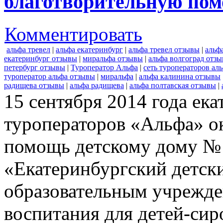
благотворительную пом
Комментировать
альфа тревел
|
альфа екатеринбург
|
альфа тревел отзывы
|
альф
екатеринбург отзывы
|
миральфа отзывы
|
альфа волгоград отз
петербург отзывы
|
Туроператор Альфа
|
сеть туроператоров ал
туроператор альфа отзывы
|
миральфа
|
альфа калинина отзывы
радищева отзывы
|
альфа радищева
|
альфа полтавская отзывы
|
15 сентября 2014 года ек
туроператоров «Альфа» о
помощь детскому дому № 
«Екатеринбургский детск
образовательным учрежде
воспитания для детей-сиро