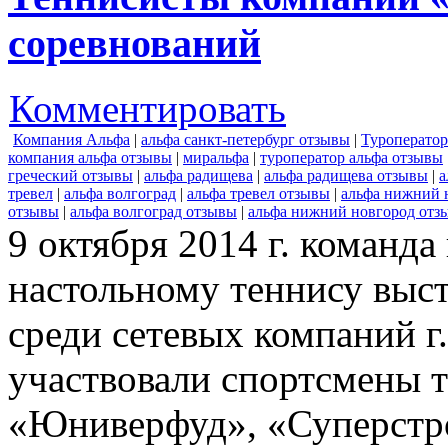
соревнований
Комментировать
Компания Альфа
|
альфа санкт-петербург отзывы
|
Туроперато
компания альфа отзывы
|
миральфа
|
туроператор альфа отзывы
греческий отзывы
|
альфа радищева
|
альфа радищева отзывы
|
а
тревел
|
альфа волгоград
|
альфа тревел отзывы
|
альфа нижний 
отзывы
|
альфа волгоград отзывы
|
альфа нижний новгород отз
9 октября 2014 г. команд
настольному теннису выс
среди сетевых компаний г
участвовали спортсмены т
«Юниверфуд», «Суперстр