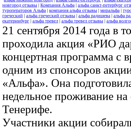
новгород отзывы
|
Компания Альфа
|
альфа санкт-петербург от
туроператоров Альфа
|
компания альфа отзывы
|
миральфа
|
тур
греческий
|
альфа греческий отзывы
|
альфа радищева
|
альфа р
екатеринбург
|
альфа тревел
|
альфа тревел отзывы
|
альфа волго
21 сентября 2014 года в 
проходила акция «РИО дар
концертная программа с 
одним из спонсоров акции
«Альфа». Она подготовила
недельное проживание на 
Тенерифе.
Участники акции собирал