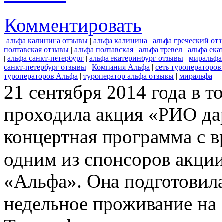
Комментировать
альфа калинина отзывы
|
альфа калинина
|
альфа греческий от
полтавская отзывы
|
альфа полтавская
|
альфа тревел
|
альфа ека
|
альфа санкт-петербург
|
альфа екатеринбург отзывы
|
миральфа
санкт-петербург отзывы
|
Компания Альфа
|
сеть туроператоров
туроператоров Альфа
|
туроператор альфа отзывы
|
миральфа
21 сентября 2014 года в 
проходила акция «РИО дар
концертная программа с 
одним из спонсоров акции
«Альфа». Она подготовила
недельное проживание на 