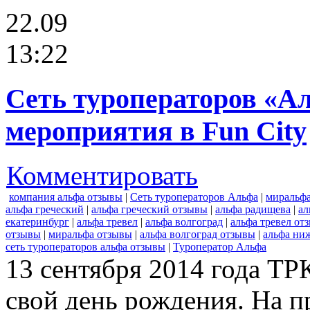
22.09
13:22
Сеть туроператоров «Ал
мероприятия в Fun City
Комментировать
компания альфа отзывы
|
Сеть туроператоров Альфа
|
миральф
альфа греческий
|
альфа греческий отзывы
|
альфа радищева
|
ал
екатеринбург
|
альфа тревел
|
альфа волгоград
|
альфа тревел от
отзывы
|
миральфа отзывы
|
альфа волгоград отзывы
|
альфа ни
сеть туроператоров альфа отзывы
|
Туроператор Альфа
13 сентября 2014 года ТР
свой день рождения. На 