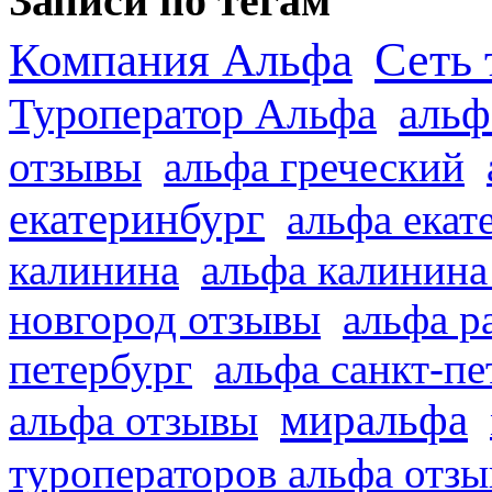
Записи по тегам
Сеть 
Компания Альфа
альф
Туроператор Альфа
отзывы
альфа греческий
екатеринбург
альфа екат
калинина
альфа калинина
новгород отзывы
альфа р
петербург
альфа санкт-п
миральфа
альфа отзывы
туроператоров альфа отз