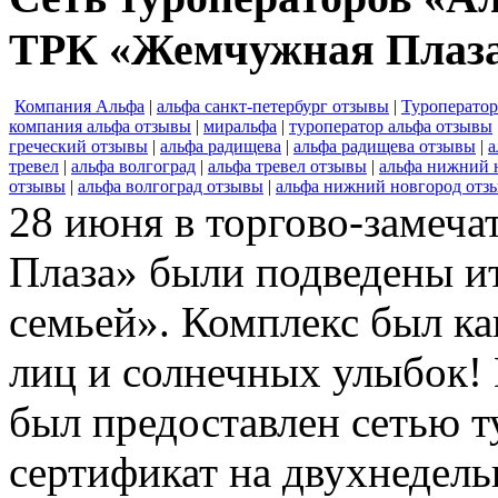
ТРК «Жемчужная Плаз
Компания Альфа
|
альфа санкт-петербург отзывы
|
Туроперато
компания альфа отзывы
|
миральфа
|
туроператор альфа отзывы
греческий отзывы
|
альфа радищева
|
альфа радищева отзывы
|
а
тревел
|
альфа волгоград
|
альфа тревел отзывы
|
альфа нижний 
отзывы
|
альфа волгоград отзывы
|
альфа нижний новгород отз
28 июня в торгово-замеч
Плаза» были подведены и
семьей». Комплекс был ка
лиц и солнечных улыбок!
был предоставлен сетью 
сертификат на двухнедель