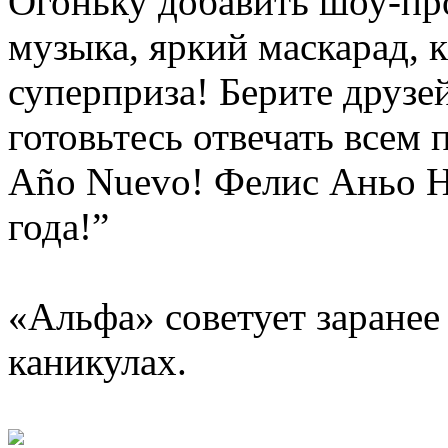
Огоньку добавить шоу-пр
музыка, яркий маскарад, 
суперприза! Берите друзей
готовьтесь отвечать всем 
Año Nuevo! Фелис Аньо Н
года!”
«Альфа» советует заранее
каникулах.