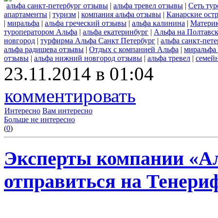
альфа санкт-петербург отзывы
|
альфа тревел отзывы
|
Сеть ту
апартаменты
|
туризм
|
компания альфа отзывы
|
Канарские ост
|
миральфа
|
альфа греческий отзывы
|
альфа калинина
|
Материк
туроператором Альфа
|
альфа екатеринбург
|
Альфа на Полтавск
новгород
|
турфирма Альфа Санкт Петербург
|
альфа санкт-пете
альфа радищева отзывы
|
Отдых с компанией Альфа
|
миральфа
отзывы
|
альфа нижний новгород отзывы
|
альфа тревел
|
семей
23.11.2014 в 01:04
комментировать
Интересно
Вам интересно
Больше не интересно
(
0
)
Эксперты компании «А
отправиться на Тенериф