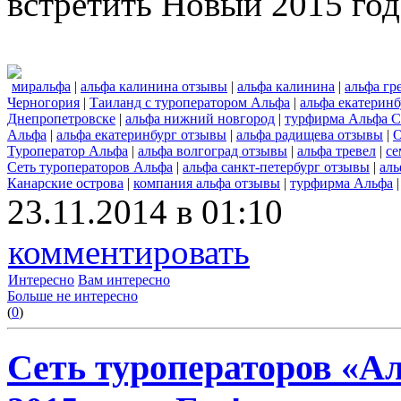
встретить Новый 2015 год
миральфа
|
альфа калинина отзывы
|
альфа калинина
|
альфа гр
Черногория
|
Таиланд с туроператором Альфа
|
альфа екатеринб
Днепропетровске
|
альфа нижний новгород
|
турфирма Альфа С
Альфа
|
альфа екатеринбург отзывы
|
альфа радищева отзывы
|
О
Туроператор Альфа
|
альфа волгоград отзывы
|
альфа тревел
|
се
Сеть туроператоров Альфа
|
альфа санкт-петербург отзывы
|
аль
Канарские острова
|
компания альфа отзывы
|
турфирма Альфа
23.11.2014 в 01:10
комментировать
Интересно
Вам интересно
Больше не интересно
(
0
)
Сеть туроператоров «А