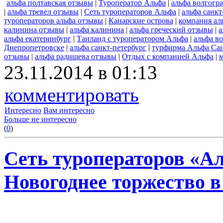
альфа полтавская отзывы
|
Туроператор Альфа
|
альфа волгогр
|
альфа тревел отзывы
|
Сеть туроператоров Альфа
|
альфа санкт
туроператоров альфа отзывы
|
Канарские острова
|
компания ал
калинина отзывы
|
альфа калинина
|
альфа греческий отзывы
|
а
альфа екатеринбург
|
Таиланд с туроператором Альфа
|
альфа в
Днепропетровске
|
альфа санкт-петербург
|
турфирма Альфа Сан
отзывы
|
альфа радищева отзывы
|
Отдых с компанией Альфа
|
23.11.2014 в 01:13
комментировать
Интересно
Вам интересно
Больше не интересно
(
0
)
Сеть туроператоров «А
Новогоднее торжество в