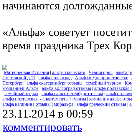
начинаются долгожданные
«Альфа» советует посетит
время праздника Трех Кор
Материковая Испания
|
альфа греческий
|
Черногория
|
альфа р
Полтавской д 11
|
альфа волгоград
|
Альфа в Днепропетровске
|
Петербург
|
альфа екатеринбург отзывы
|
семейный туризм
|
Ко
компанией Альфа
|
альфа волгоград отзывы
|
альфа полтавская
|
семейный отдых
|
альфа санкт-петербург отзывы
|
альфа треве
альфа полтавская. - апартаменты
|
туризм
|
компания альфа отз
альфа калинина отзывы
|
миральфа
|
альфа греческий отзывы
|
а
23.11.2014 в 00:59
комментировать