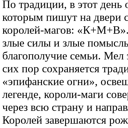
По традиции, в этот день 
которым пишут на двери 
королей-магов: «К+М+В». 
злые силы и злые помыслы
благополучие семьи. Мел э
сих пор сохраняется тра
«эпифанские огни», осве
легенде, короли-маги со
через всю страну и напра
Королей завершаются рож