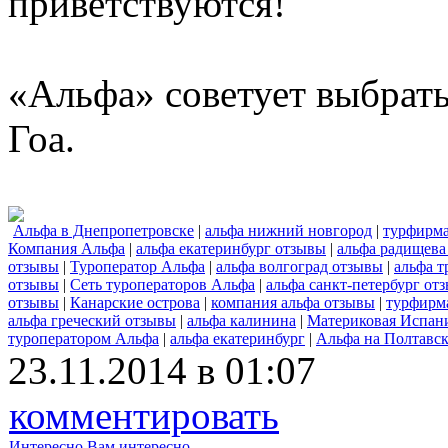
приветствуются!
«Альфа» советует выбрать
Гоа.
Альфа в Днепропетровске
|
альфа нижний новгород
|
турфирма
Компания Альфа
|
альфа екатеринбург отзывы
|
альфа радищева
отзывы
|
Туроператор Альфа
|
альфа волгоград отзывы
|
альфа т
отзывы
|
Сеть туроператоров Альфа
|
альфа санкт-петербург от
отзывы
|
Канарские острова
|
компания альфа отзывы
|
турфирм
альфа греческий отзывы
|
альфа калинина
|
Материковая Испан
туроператором Альфа
|
альфа екатеринбург
|
Альфа на Полтавск
23.11.2014 в 01:07
комментировать
Интересно
Вам интересно