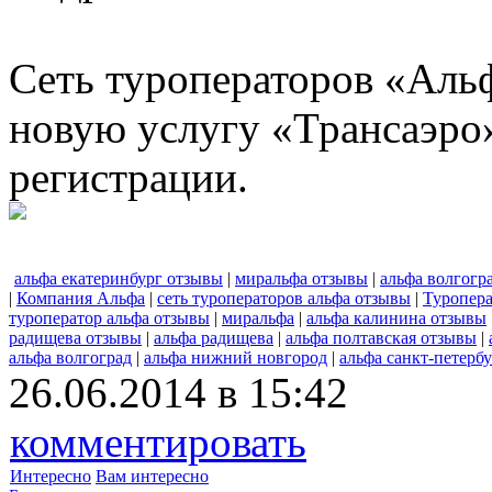
Сеть туроператоров «Альф
новую услугу «Трансаэро
регистрации.
альфа екатеринбург отзывы
|
миральфа отзывы
|
альфа волгогр
|
Компания Альфа
|
сеть туроператоров альфа отзывы
|
Туропер
туроператор альфа отзывы
|
миральфа
|
альфа калинина отзывы
радищева отзывы
|
альфа радищева
|
альфа полтавская отзывы
|
альфа волгоград
|
альфа нижний новгород
|
альфа санкт-петерб
26.06.2014 в 15:42
комментировать
Интересно
Вам интересно