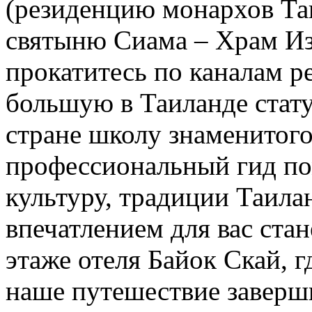
(резиденцию монархов Та
святыню Сиама – Храм Из
прокатитесь по каналам р
большую в Таиланде стат
стране школу знаменитого
профессиональный гид по
культуру, традиции Таила
впечатлением для вас ста
этаже отеля Байок Скай, г
наше путешествие завер