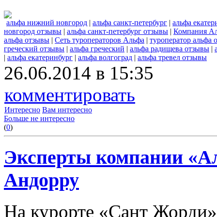
альфа нижний новгород
|
альфа санкт-петербург
|
альфа екатер
новгород отзывы
|
альфа санкт-петербург отзывы
|
Компания А
альфа отзывы
|
Сеть туроператоров Альфа
|
туроператор альфа 
греческий отзывы
|
альфа греческий
|
альфа радищева отзывы
|
|
альфа екатеринбург
|
альфа волгоград
|
альфа тревел отзывы
26.06.2014 в 15:35
комментировать
Интересно
Вам интересно
Больше не интересно
(
0
)
Эксперты компании «Ал
Андорру
На курорте «Сант Жорди»