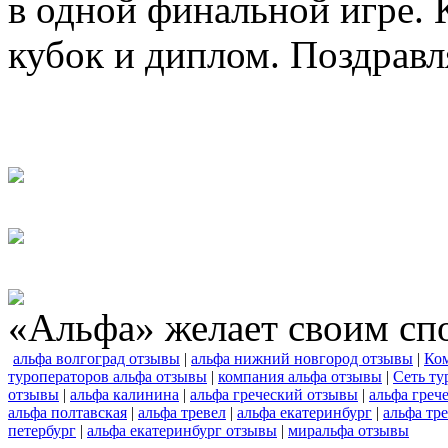
в одной финальной игре.
кубок и диплом. Поздравл
«Альфа» желает своим сп
альфа волгоград отзывы
|
альфа нижний новгород отзывы
|
Ко
туроператоров альфа отзывы
|
компания альфа отзывы
|
Сеть ту
отзывы
|
альфа калинина
|
альфа греческий отзывы
|
альфа греч
альфа полтавская
|
альфа тревел
|
альфа екатеринбург
|
альфа тр
петербург
|
альфа екатеринбург отзывы
|
миральфа отзывы