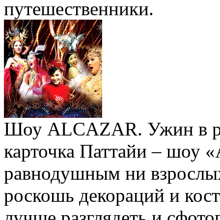
путешественники.
Шоу ALCAZAR. Ужин в рес
карточка Паттайи – шоу «
равнодушным ни взрослых,
роскошь декораций и кост
лучше разглядеть и сфот