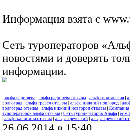
Информация взята с www.w
Сеть туроператоров «Альф
новостями и доверять то
информации.
альфа радищева
|
альфа радищева отзывы
|
альфа полтавская
|
а
волгоград
|
альфа тревел отзывы
|
альфа нижний новгород
|
аль
волгоград отзывы
|
альфа нижний новгород отзывы
|
Компания
туроператоров альфа отзывы
|
Сеть туроператоров Альфа
|
комп
|
альфа калинина отзывы
|
альфа греческий
|
альфа греческий о
26.06.2014 в 15:40