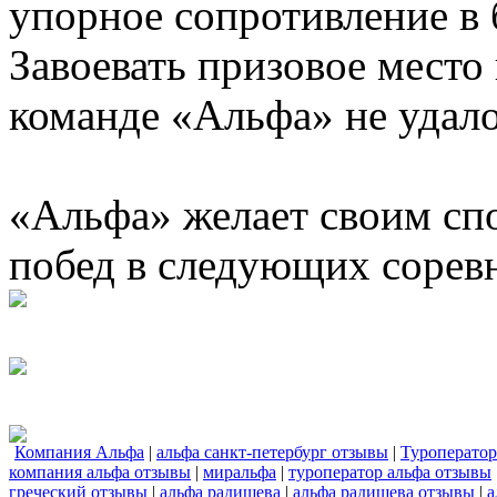
упорное сопротивление в 
Завоевать призовое место
команде «Альфа» не удало
«Альфа» желает своим сп
побед в следующих сорев
Компания Альфа
|
альфа санкт-петербург отзывы
|
Туроперато
компания альфа отзывы
|
миральфа
|
туроператор альфа отзывы
греческий отзывы
|
альфа радищева
|
альфа радищева отзывы
|
а