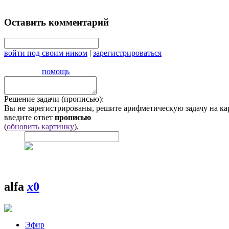
Оставить комментарий
войти под своим ником
|
зарегистрироваться
помощь
Решение задачи (прописью):
Вы не зарегистрированы, решите арифметическую задачу на ка
введите ответ
прописью
(
обновить картинку
).
alfa
x
0
Эфир