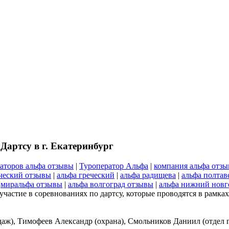
Дартсу в г. Екатеринбург
раторов альфа отзывы
|
Туроператор Альфа
|
компания альфа отз
еческий отзывы
|
альфа греческий
|
альфа радищева
|
альфа полтав
|
миральфа отзывы
|
альфа волгоград отзывы
|
альфа нижний новг
участие в соревнованиях по дартсу, которые проводятся в рамка
аж), Тимофеев Александр (охрана), Смольников Даниил (отдел 