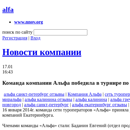
alfa
www.nnov.org
поиск по сайту
Регистрация
|
Вход
Новости компании
17.01
16:43
Команда компании Альфа победила в турнире по 
альфа санкт-петербург отзывы
|
Компания Альфа
|
сеть туропе
миральфа
|
альфа калинина отзывы
|
альфа калинина
|
альфа гр
новгород
|
альфа санкт-петербург
|
альфа екатеринбург отзывы
16 января 2014г. команда сети туроператоров «Альфа» приняла 
компаний Екатеринбурга.
Членами команды «Альфа» стали: Баданин Евгений (отдел прод