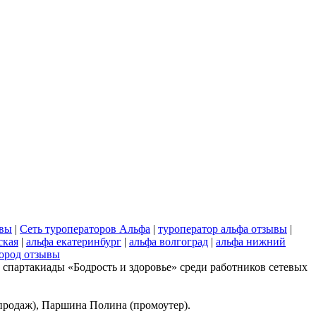
ывы
|
Сеть туроператоров Альфа
|
туроператор альфа отзывы
|
ская
|
альфа екатеринбург
|
альфа волгоград
|
альфа нижний
ород отзывы
х спартакиады «Бодрость и здоровье» среди работников сетевых
продаж), Паршина Полина (промоутер).