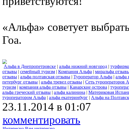
приветствуются!
«Альфа» советует выбрать
Гоа.
Альфа в Днепропетровске
|
альфа нижний новгород
|
турфирма
отзывы
|
семейный туризм
|
Компания Альфа
|
миральфа отзыв
отзывы
|
альфа полтавская отзывы
|
Туроператор Альфа
|
альфа
петербург отзывы
|
альфа тревел отзывы
|
Сеть туроператоров 
туризм
|
компания альфа отзывы
|
Канарские острова
|
туропера
альфа греческий отзывы
|
альфа калинина
|
Материковая Испан
туроператором Альфа
|
альфа екатеринбург
|
Альфа на Полтавск
23.11.2014 в 01:07
комментировать
Интересно
Вам интересно