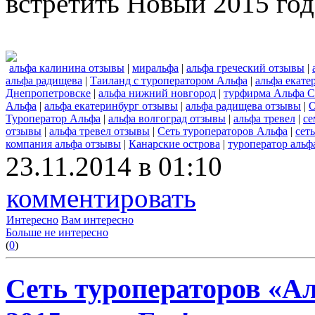
встретить Новый 2015 год
альфа калинина отзывы
|
миральфа
|
альфа греческий отзывы
|
альфа радищева
|
Таиланд с туроператором Альфа
|
альфа екате
Днепропетровске
|
альфа нижний новгород
|
турфирма Альфа С
Альфа
|
альфа екатеринбург отзывы
|
альфа радищева отзывы
|
О
Туроператор Альфа
|
альфа волгоград отзывы
|
альфа тревел
|
се
отзывы
|
альфа тревел отзывы
|
Сеть туроператоров Альфа
|
сет
компания альфа отзывы
|
Канарские острова
|
туроператор альф
23.11.2014 в 01:10
комментировать
Интересно
Вам интересно
Больше не интересно
(
0
)
Сеть туроператоров «А