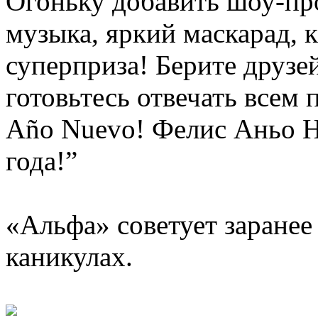
Огоньку добавить шоу-пр
музыка, яркий маскарад, 
суперприза! Берите друзей
готовьтесь отвечать всем 
Año Nuevo! Фелис Аньо Н
года!”
«Альфа» советует заранее
каникулах.