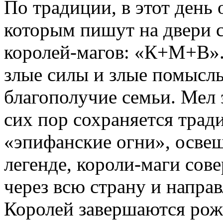
По традиции, в этот день 
которым пишут на двери 
королей-магов: «К+М+В». 
злые силы и злые помыслы
благополучие семьи. Мел э
сих пор сохраняется тра
«эпифанские огни», осве
легенде, короли-маги со
через всю страну и напра
Королей завершаются рож