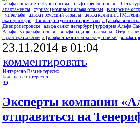
альфа санкт-петербург отзывы
|
альфа тревел отзывы
|
Сеть ту
апартаменты
|
туризм
|
компания альфа отзывы
|
Канарские ост
|
миральфа
|
альфа греческий отзывы
|
альфа калинина
|
Материк
екатеринбург
|
Таиланд с туроператором Альфа
|
альфа волгогр
Днепропетровске
|
альфа санкт-петербург
|
турфирма Альфа Сан
Альфа
|
миральфа отзывы
|
альфа радищева отзывы
|
Отдых с к
Туроператор Альфа
|
альфа нижний новгород отзывы
|
альфа тр
23.11.2014 в 01:04
комментировать
Интересно
Вам интересно
Больше не интересно
(
0
)
Эксперты компании «А
отправиться на Тенериф