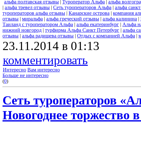
альфа полтавская отзывы
|
Туроператор Альфа
|
альфа волгогр
|
альфа тревел отзывы
|
Сеть туроператоров Альфа
|
альфа санкт
туроператоров альфа отзывы
|
Канарские острова
|
компания ал
отзывы
|
миральфа
|
альфа греческий отзывы
|
альфа калинина
|
Таиланд с туроператором Альфа
|
альфа екатеринбург
|
Альфа н
нижний новгород
|
турфирма Альфа Санкт Петербург
|
альфа с
отзывы
|
альфа радищева отзывы
|
Отдых с компанией Альфа
|
23.11.2014 в 01:13
комментировать
Интересно
Вам интересно
Больше не интересно
(
0
)
Сеть туроператоров «А
Новогоднее торжество в