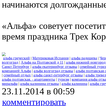
начинаются долгожданные
«Альфа» советует посетит
время праздника Трех Кор
альфа греческий
|
Материковая Испания
|
альфа радищева
|
Чер
волгоград
|
Альфа на Полтавской д 11
|
альфа нижний новгород
Санкт Петербург
|
альфа екатеринбург отзывы
|
семейный тури
компанией Альфа
|
альфа волгоград отзывы
|
альфа полтавская
|
семейный отдых
|
альфа санкт-петербург отзывы
|
альфа треве
альфа полтавская. - апартаменты
|
туризм
|
компания альфа отз
миральфа
|
альфа калинина отзывы
|
альфа калинина
|
альфа гр
23.11.2014 в 00:59
комментировать