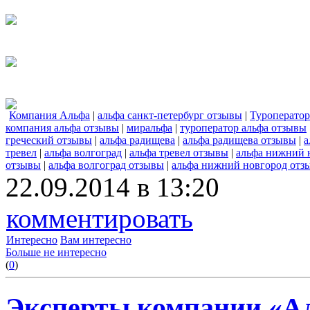
Компания Альфа
|
альфа санкт-петербург отзывы
|
Туроперато
компания альфа отзывы
|
миральфа
|
туроператор альфа отзывы
греческий отзывы
|
альфа радищева
|
альфа радищева отзывы
|
а
тревел
|
альфа волгоград
|
альфа тревел отзывы
|
альфа нижний 
отзывы
|
альфа волгоград отзывы
|
альфа нижний новгород отз
22.09.2014 в 13:20
комментировать
Интересно
Вам интересно
Больше не интересно
(
0
)
Эксперты компании «Ал