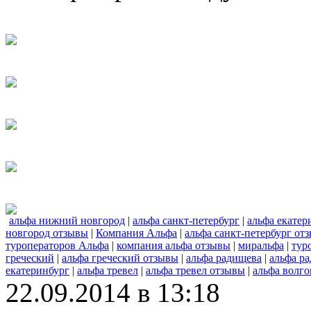
альфа нижний новгород
|
альфа санкт-петербург
|
альфа екатер
новгород отзывы
|
Компания Альфа
|
альфа санкт-петербург от
туроператоров Альфа
|
компания альфа отзывы
|
миральфа
|
тур
греческий
|
альфа греческий отзывы
|
альфа радищева
|
альфа р
екатеринбург
|
альфа тревел
|
альфа тревел отзывы
|
альфа волго
22.09.2014 в 13:18