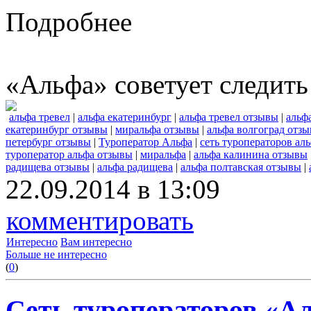
Подробнее
«Альфа» советует следить
альфа тревел
|
альфа екатеринбург
|
альфа тревел отзывы
|
альф
екатеринбург отзывы
|
миральфа отзывы
|
альфа волгоград отз
петербург отзывы
|
Туроператор Альфа
|
сеть туроператоров ал
туроператор альфа отзывы
|
миральфа
|
альфа калинина отзывы
радищева отзывы
|
альфа радищева
|
альфа полтавская отзывы
|
22.09.2014 в 13:09
комментировать
Интересно
Вам интересно
Больше не интересно
(
0
)
Сеть туроператоров «А