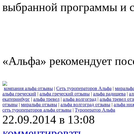
выбранной программы и с
«Альфа» рекомендует пос
компания альфа отзывы
|
Сеть туроператоров Альфа
|
миральф
альфа греческий
|
альфа греческий отзывы
|
альфа радищева
|
ал
екатеринбург
|
альфа тревел
|
альфа волгоград
|
альфа тревел от
отзывы
|
миральфа отзывы
|
альфа волгоград отзывы
|
альфа ни
сеть туроператоров альфа отзывы
|
Туроператор Альфа
22.09.2014 в 13:08
комментировать