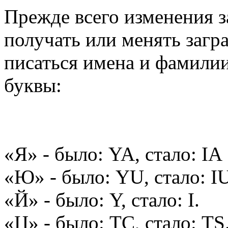
Прежде всего изменения з
получать или менять загр
писаться имена и фамили
буквы:
«Я» - было: YA, стало: IA
«Ю» - было: YU, стало: I
«Й» - было: Y, стало: I.
«Ц» - было: TC, стало: TS