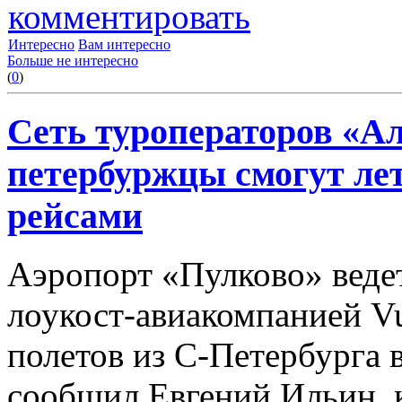
комментировать
Интересно
Вам интересно
Больше не интересно
(
0
)
Сеть туроператоров «Ал
петербуржцы смогут ле
рейсами
Аэропорт «Пулково» веде
лоукост-авиакомпанией Vu
полетов из С-Петербурга в
сообщил Евгений Ильин,