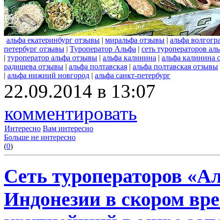
альфа екатеринбург отзывы
|
миральфа отзывы
|
альфа волгогр
петербург отзывы
|
Туроператор Альфа
|
сеть туроператоров ал
|
туроператор альфа отзывы
|
альфа калинина
|
альфа калинина 
радищева отзывы
|
альфа полтавская
|
альфа полтавская отзывы
|
альфа нижний новгород
|
альфа санкт-петербург
22.09.2014 в 13:07
комментировать
Интересно
Вам интересно
Больше не интересно
(
0
)
Сеть туроператоров «А
Индонезии в скором вре