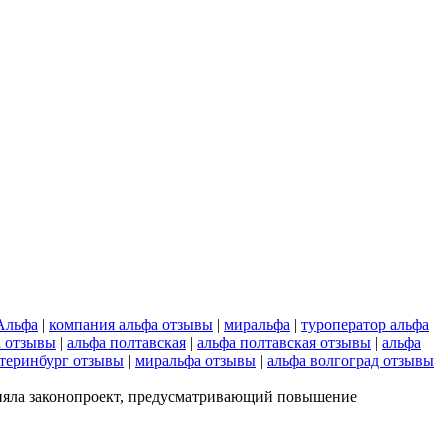
Альфа
|
компания альфа отзывы
|
миральфа
|
туроператор альфа
а отзывы
|
альфа полтавская
|
альфа полтавская отзывы
|
альфа
атеринбург отзывы
|
миральфа отзывы
|
альфа волгоград отзывы
приняла законопроект, предусматривающий повышение