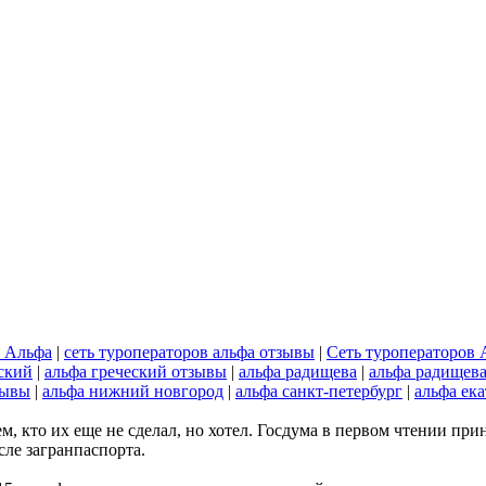
р Альфа
|
сеть туроператоров альфа отзывы
|
Сеть туроператоров 
ский
|
альфа греческий отзывы
|
альфа радищева
|
альфа радищев
зывы
|
альфа нижний новгород
|
альфа санкт-петербург
|
альфа ек
ем, кто их еще не сделал, но хотел. Госдума в первом чтении 
ле загранпаспорта.