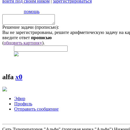
войти под своим ником
|
зарегистрироваться
помощь
Решение задачи (прописью):
Вы не зарегистрированы, решите арифметическую задачу на ка
введите ответ
прописью
(
обновить картинку
).
alfa
x
0
Эфир
Профиль
Отправить сообщение
Сеть Туроператоров "Альфа" (торговая марка "Альфа") Нижний 