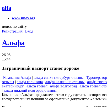
alfa
www.nnov.org
поиск по сайту
Регистрация
|
Вход
Альфа
26.06
15:44
Заграничный паспорт станет дороже
Компания Альфа
|
альфа санкт-петербург отзывы
|
Туроперато
отзывы
|
альфа калинина
|
альфа калинина отзывы
|
альфа грече
екатеринбург
|
альфа тревел
|
альфа волгоград
|
альфа тревел от
|
альфа нижний новгород отзывы
Компания «Альфа» предлагает в этом году сделать паспорта вс
государственных пошлин за оформление документов - в том чис