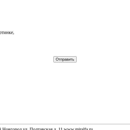
ртинке,
Новгород ул. Полтавская д. 11 www.miralfa.ru