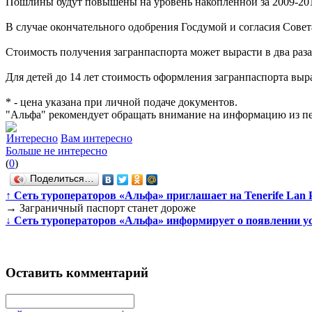
Пошлины будут повышены на уровень накопленной за 2009-2015
В случае окончательного одобрения Госдумой и согласия Совет
Стоимость получения загранпаспорта может вырасти в два раза
Для детей до 14 лет стоимость оформления загранпаспорта выра
* - цена указана при личной подаче документов.
"Альфа" рекомендует обращать внимание на информацию из п
Интересно
Вам интересно
Больше не интересно
(
0
)
Поделиться…
↑
Сеть туроператоров «Альфа» приглашает на Tenerife Lan P
→
Заграничный паспорт станет дороже
↓
Сеть туроператоров «Альфа» информирует о появлении усл
Оставить комментарий