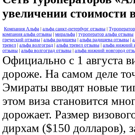
увеличении стоимости 
Компания Альфа
|
альфа санкт-петербург отзывы
|
Туроперато
компания альфа отзывы
|
миральфа
|
туроператор альфа отзывы
греческий отзывы
|
альфа радищева
|
альфа радищева отзывы
|
а
тревел
|
альфа волгоград
|
альфа тревел отзывы
|
альфа нижний 
отзывы
|
альфа волгоград отзывы
|
альфа нижний новгород отз
Официально с 1 августа в
дороже. На самом деле точ
Эмираты вводят новые тип
этом виза становится мно
дорожает. Размер визового
дирхам ($150 долларов), з