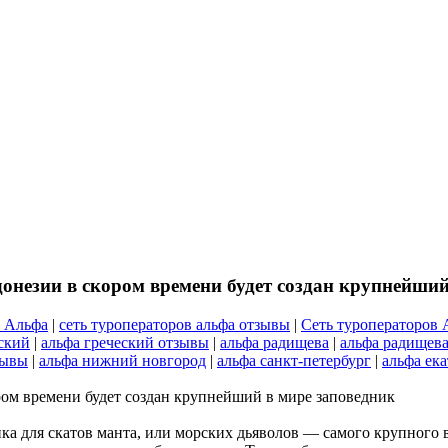
онезии в скором времени будет создан крупнейший
р Альфа
|
сеть туроператоров альфа отзывы
|
Сеть туроператоров 
ский
|
альфа греческий отзывы
|
альфа радищева
|
альфа радищев
зывы
|
альфа нижний новгород
|
альфа санкт-петербург
|
альфа ек
ром времени будет создан крупнейший в мире заповедник
а для скатов манта, или морских дьяволов — самого крупного ви