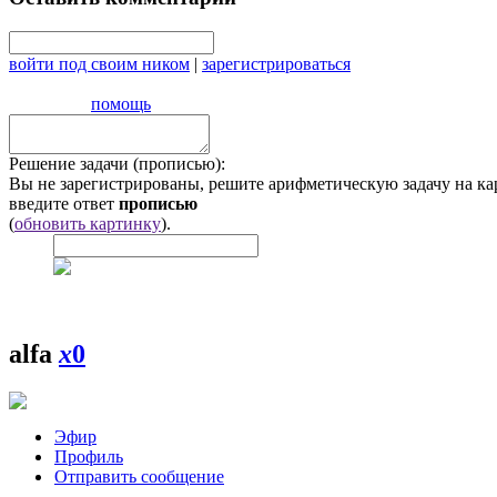
войти под своим ником
|
зарегистрироваться
помощь
Решение задачи (прописью):
Вы не зарегистрированы, решите арифметическую задачу на ка
введите ответ
прописью
(
обновить картинку
).
alfa
x
0
Эфир
Профиль
Отправить сообщение