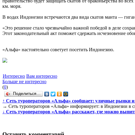
правительство будет защищать скатов от браконьерства во все
км. моря.
В водах Индонезии встречаются два вида скатов манта — гиг
«Это решение стало чрезвычайно важной победой в деле сохр
Этот законодательный акт поможет сдержать исчезновение обо
«Альфа» настоятельно советует посетить Индонезию.
Интересно
Вам интересно
Больше не интересно
(
0
)
Поделиться…
↑
Сеть туроператоров «Альфа» сообщает: уличные рынки и
→
Сеть туроператоров «Альфа» информирует: в Индонезии в с
↓
Сеть туроператоров «Альфа» расскажет, где можно выпит
Оставить комментарий