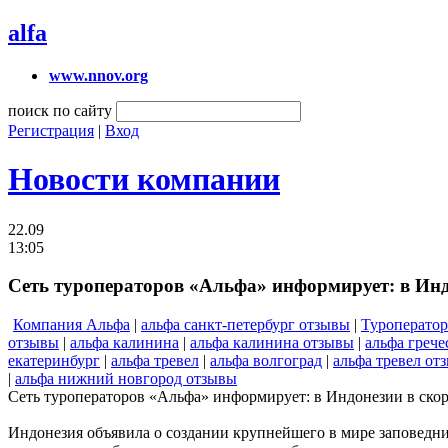
alfa
www.nnov.org
поиск по сайту
Регистрация
|
Вход
Новости компании
22.09
13:05
Сеть туроператоров «Альфа» информирует: в Инд
Компания Альфа
|
альфа санкт-петербург отзывы
|
Туроперато
отзывы
|
альфа калинина
|
альфа калинина отзывы
|
альфа грече
екатеринбург
|
альфа тревел
|
альфа волгоград
|
альфа тревел от
|
альфа нижний новгород отзывы
Сеть туроператоров «Альфа» информирует: в Индонезии в ско
Индонезия объявила о создании крупнейшего в мире заповедник