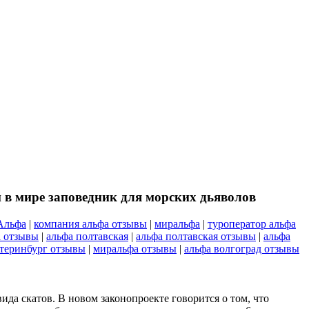
 в мире заповедник для морских дьяволов
Альфа
|
компания альфа отзывы
|
миральфа
|
туроператор альфа
а отзывы
|
альфа полтавская
|
альфа полтавская отзывы
|
альфа
атеринбург отзывы
|
миральфа отзывы
|
альфа волгоград отзывы
да скатов. В новом законопроекте говорится о том, что