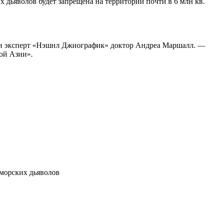
х дьяволов будет запрещена на территории почти в 6 млн кв.
ы и эксперт «Нэшнл Джиографик» доктор Андреа Маршалл. —
ой Азии».
 морских дьяволов