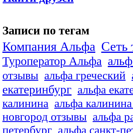
Записи по тегам
Сеть 
Компания Альфа
альф
Туроператор Альфа
отзывы
альфа греческий
екатеринбург
альфа екат
калинина
альфа калинина
новгород отзывы
альфа р
петербург
альфа санкт-п