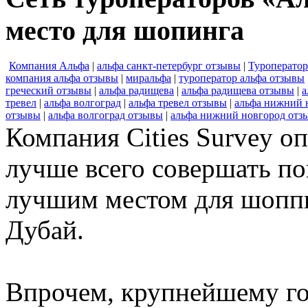
место для шопинга
Компания Альфа
|
альфа санкт-петербург отзывы
|
Туроперато
компания альфа отзывы
|
миральфа
|
туроператор альфа отзывы
греческий отзывы
|
альфа радищева
|
альфа радищева отзывы
|
а
тревел
|
альфа волгоград
|
альфа тревел отзывы
|
альфа нижний 
отзывы
|
альфа волгоград отзывы
|
альфа нижний новгород отз
Компания Cities Survey оп
лучше всего совершать по
лучшим местом для шоппин
Дубай.
Впрочем, крупнейшему го