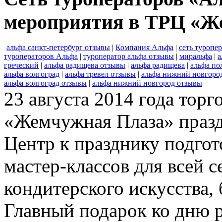
мероприятия в ТРЦ «Ж
альфа санкт-петербург отзывы
|
Компания Альфа
|
сеть туропе
туроператоров Альфа
|
туроператор альфа отзывы
|
миральфа
|
а
греческий
|
альфа радищева отзывы
|
альфа радищева
|
альфа по
альфа волгоград
|
альфа тревел отзывы
|
альфа нижний новгоро
альфа волгоград отзывы
|
альфа нижний новгород отзывы
23 августа 2014 года тор
«Жемчужная Плаза» празд
Центр к празднику подго
мастер-классов для всей с
кондитерского искусства,
Главный подарок ко дню 