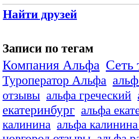
Найти друзей
Записи по тегам
Сеть 
Компания Альфа
альф
Туроператор Альфа
отзывы
альфа греческий
екатеринбург
альфа екат
калинина
альфа калинина
новгород отзывы
альфа р