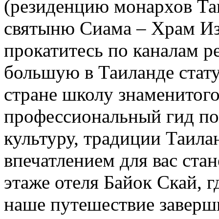
(резиденцию монархов Та
святыню Сиама – Храм Из
прокатитесь по каналам р
большую в Таиланде стат
стране школу знаменитого
профессиональный гид по
культуру, традиции Таила
впечатлением для вас ста
этаже отеля Байок Скай, г
наше путешествие завер