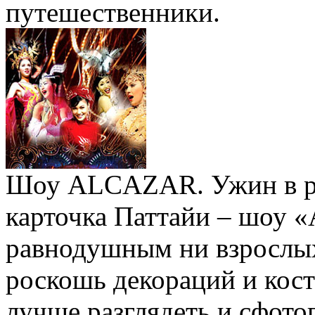
путешественники.
Шоу ALCAZAR. Ужин в рес
карточка Паттайи – шоу «
равнодушным ни взрослых,
роскошь декораций и кост
лучше разглядеть и сфот