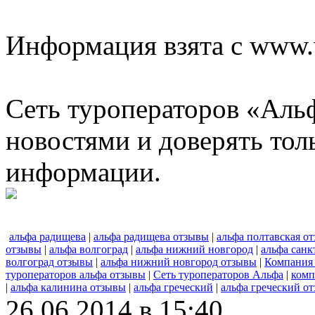
Информация взята с www.w
Сеть туроператоров «Альф
новостями и доверять то
информации.
альфа радищева
|
альфа радищева отзывы
|
альфа полтавская о
отзывы
|
альфа волгоград
|
альфа нижний новгород
|
альфа санк
волгоград отзывы
|
альфа нижний новгород отзывы
|
Компания
туроператоров альфа отзывы
|
Сеть туроператоров Альфа
|
комп
|
альфа калинина отзывы
|
альфа греческий
|
альфа греческий о
26.06.2014 в 15:40