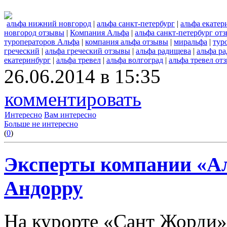
альфа нижний новгород
|
альфа санкт-петербург
|
альфа екатер
новгород отзывы
|
Компания Альфа
|
альфа санкт-петербург от
туроператоров Альфа
|
компания альфа отзывы
|
миральфа
|
тур
греческий
|
альфа греческий отзывы
|
альфа радищева
|
альфа р
екатеринбург
|
альфа тревел
|
альфа волгоград
|
альфа тревел от
26.06.2014 в 15:35
комментировать
Интересно
Вам интересно
Больше не интересно
(
0
)
Эксперты компании «Ал
Андорру
На курорте «Сант Жорди»