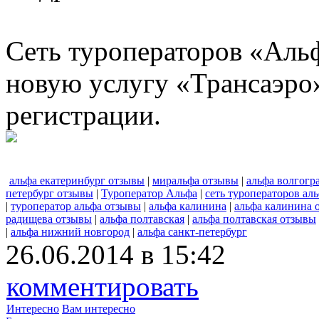
Сеть туроператоров «Альф
новую услугу «Трансаэро
регистрации.
альфа екатеринбург отзывы
|
миральфа отзывы
|
альфа волгогр
петербург отзывы
|
Туроператор Альфа
|
сеть туроператоров ал
|
туроператор альфа отзывы
|
альфа калинина
|
альфа калинина 
радищева отзывы
|
альфа полтавская
|
альфа полтавская отзывы
|
альфа нижний новгород
|
альфа санкт-петербург
26.06.2014 в 15:42
комментировать
Интересно
Вам интересно