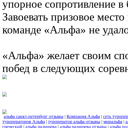
упорное сопротивление в 
Завоевать призовое место
команде «Альфа» не удало
«Альфа» желает своим сп
побед в следующих сорев
альфа санкт-петербург отзывы
|
Компания Альфа
|
сеть туропе
туроператоров Альфа
|
туроператор альфа отзывы
|
миральфа
|
а
греческий
|
альфа радищева
|
альфа радищева отзывы
|
альфа по