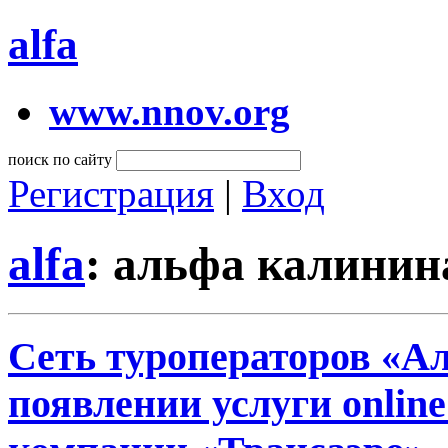
alfa
www.nnov.org
поиск по сайту
Регистрация
|
Вход
alfa
: альфа калини
Сеть туроператоров «А
появлении услуги onlin