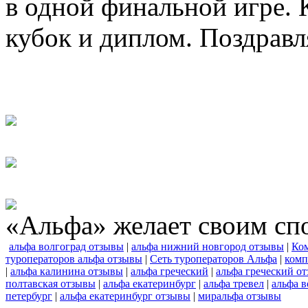
в одной финальной игре.
кубок и диплом. Поздравл
«Альфа» желает своим сп
альфа волгоград отзывы
|
альфа нижний новгород отзывы
|
Ко
туроператоров альфа отзывы
|
Сеть туроператоров Альфа
|
комп
|
альфа калинина отзывы
|
альфа греческий
|
альфа греческий о
полтавская отзывы
|
альфа екатеринбург
|
альфа тревел
|
альфа в
петербург
|
альфа екатеринбург отзывы
|
миральфа отзывы