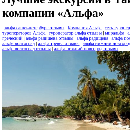
компании «Альфа»
альфа санкт-петербург отзывы
|
Компания Альфа
|
сеть туропе
туроператоров Альфа
|
туроператор альфа отзывы
|
миральфа
|
а
греческий
|
альфа радищева отзывы
|
альфа радищева
|
альфа по
альфа волгоград
|
альфа тревел отзывы
|
альфа нижний новгоро
альфа волгоград отзывы
|
альфа нижний новгород отзывы