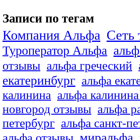
Записи по тегам
Сеть 
Компания Альфа
альф
Туроператор Альфа
отзывы
альфа греческий
екатеринбург
альфа екат
калинина
альфа калинина
новгород отзывы
альфа р
петербург
альфа санкт-п
миральфа
альфа отзывы