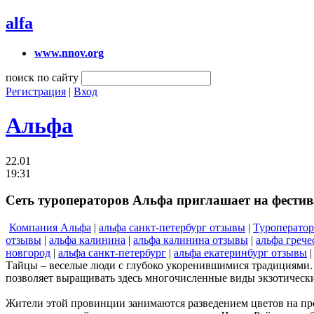
alfa
www.nnov.org
поиск по сайту
Регистрация
|
Вход
Альфа
22.01
19:31
Сеть туроператоров Альфа приглашает на фестив
Компания Альфа
|
альфа санкт-петербург отзывы
|
Туроперато
отзывы
|
альфа калинина
|
альфа калинина отзывы
|
альфа грече
новгород
|
альфа санкт-петербург
|
альфа екатеринбург отзывы
Тайцы – веселые люди с глубоко укоренившимися традициями. 
позволяет выращивать здесь многочисленные виды экзотических
Жители этой провинции занимаются разведением цветов на пр