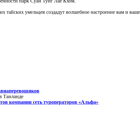
бенности парк Суан Тунг Лае Кхом.
 тайских умельцев создадут волшебное настроение вам и ваше
 авиаперевощиков
в Таиланде
стов компании сеть туроператоров «Альфа»