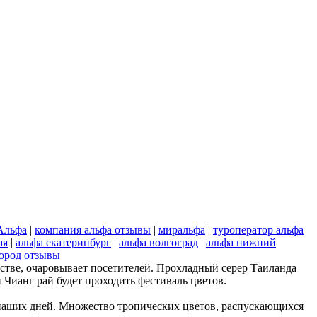
Альфа
|
компания альфа отзывы
|
миральфа
|
туроператор альфа
ая
|
альфа екатеринбург
|
альфа волгоград
|
альфа нижний
ород отзывы
стве, очаровывает посетителей. Прохладный серер Таиланда
Чианг рай будет проходить фестиваль цветов.
 наших дней. Множество тропических цветов, распускающихся