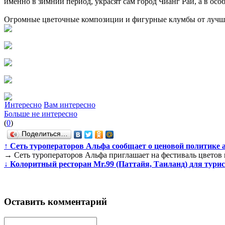
именно в зимний период, украсят сам город Чианг Рай, а в осо
Огромные цветочные композиции и фигурные клумбы от лучших
Интересно
Вам интересно
Больше не интересно
(
0
)
Поделиться…
↑
Сеть туроператоров Альфа сообщает о ценовой политике
→
Сеть туроператоров Альфа приглашает на фестиваль цветов 
↓
Колоритный ресторан Mr.99 (Паттайя, Таиланд) для тури
Оставить комментарий