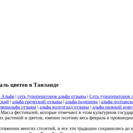
аль цветов в Таиланде
р Альфа
|
сеть туроператоров альфа отзывы
|
Сеть туроператоров 
ский
|
альфа греческий отзывы
|
альфа радищева
|
альфа полтавск
|
миральфа отзывы
|
альфа волгоград отзывы
|
альфа нижний новг
Масса фестивалей, которые отмечают в этом культурном государ
 растений и цветов, именно поэтому весь февраль в провинции 
отяжении многих столетий, и все эти традиции сохранились до