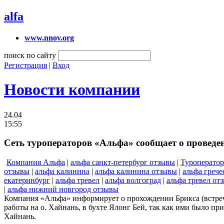
alfa
www.nnov.org
поиск по сайту
Регистрация
|
Вход
Новости компании
24.04
15:55
Сеть туроператоров «Альфа» сообщает о проведен
Компания Альфа
|
альфа санкт-петербург отзывы
|
Туроперато
отзывы
|
альфа калинина
|
альфа калинина отзывы
|
альфа грече
екатеринбург
|
альфа тревел
|
альфа волгоград
|
альфа тревел от
|
альфа нижний новгород отзывы
Компания «Альфа» информирует о прохождении Брикса (встреча
работы на о. Хайнань, в бухте Ялонг Бей, так как ими было п
Хайнань.