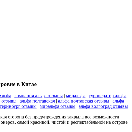
ровне в Китае
Альфа
|
компания альфа отзывы
|
миральфа
|
туроператор альфа
а отзывы
|
альфа полтавская
|
альфа полтавская отзывы
|
альфа
атеринбург отзывы
|
миральфа отзывы
|
альфа волгоград отзывы
кая сторона без предупреждения закрыла все возможности
ионеров, самой красивой, чистой и респектабельной на острове