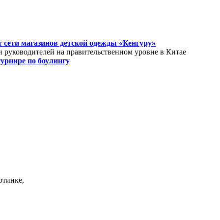
 сети магазинов детской одежды «Кенгуру»
и руководителей на правительственном уровне в Китае
урнире по боулингу
ртинке,