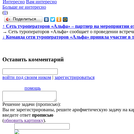
Интересно
Вам интересно
Больше не интересно
(
0
)
Поделиться…
↑
Сеть туроператоров «Альфа» – партнер на мероприятии от
→
Сеть туроператоров «Альфа» сообщает о проведении встреч
↓
Команда сети туроператоров «Альфа» приняла участие в т
Оставить комментарий
войти под своим ником
|
зарегистрироваться
помощь
Решение задачи (прописью):
Вы не зарегистрированы, решите арифметическую задачу на ка
введите ответ
прописью
(
обновить картинку
).