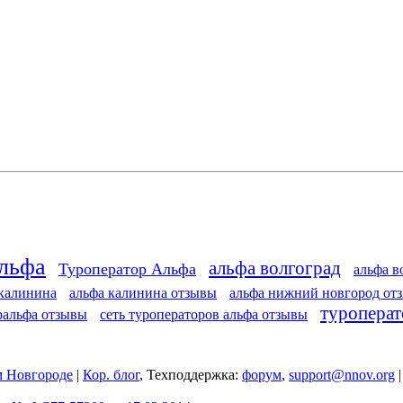
Альфа
альфа волгоград
Туроператор Альфа
альфа в
 калинина
альфа калинина отзывы
альфа нижний новгород от
туроперат
ральфа отзывы
сеть туроператоров альфа отзывы
 Новгороде
|
Кор. блог
, Техподдержка:
форум
,
support@nnov.org