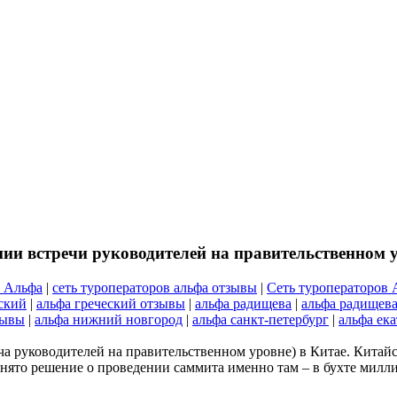
ии встречи руководителей на правительственном у
р Альфа
|
сеть туроператоров альфа отзывы
|
Сеть туроператоров 
ский
|
альфа греческий отзывы
|
альфа радищева
|
альфа радищев
зывы
|
альфа нижний новгород
|
альфа санкт-петербург
|
альфа ек
 руководителей на правительственном уровне) в Китае. Китайс
ринято решение о проведении саммита именно там – в бухте милл