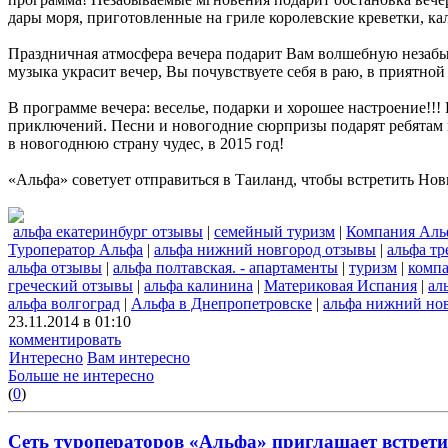
дары моря, приготовленные на гриле королевские креветки, ка
Праздничная атмосфера вечера подарит Вам волшебную незабы
музыка украсит вечер, Вы почувствуете себя в раю, в приятн
В программе вечера: веселье, подарки и хорошее настроение!
приключений. Песни и новогодние сюрпризы подарят ребятам м
в новогоднюю страну чудес, в 2015 год!
«Альфа» советует отправиться в Таиланд, чтобы встретить Нов
альфа екатеринбург отзывы
|
семейный туризм
|
Компания Аль
Туроператор Альфа
|
альфа нижний новгород отзывы
|
альфа тр
альфа отзывы
|
альфа полтавская. - апартаменты
|
туризм
|
компа
греческий отзывы
|
альфа калинина
|
Материковая Испания
|
ал
альфа волгоград
|
Альфа в Днепропетровске
|
альфа нижний но
23.11.2014 в 01:10
комментировать
Интересно
Вам интересно
Больше не интересно
(
0
)
Сеть туроператоров «Альфа» приглашает встретит