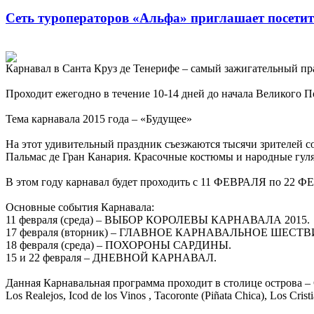
Сеть туроператоров «Альфа» приглашает посетит
Карнавал в Санта Круз де Тенерифе – самый зажигательный пра
Проходит ежегодно в течение 10-14 дней до начала Великого По
Тема карнавала 2015 года – «Будущее»
На этот удивительный праздник съезжаются тысячи зрителей со
Пальмас де Гран Канария. Красочные костюмы и народные гул
В этом году карнавал будет проходить с 11 ФЕВРАЛЯ по 22 
Основные события Карнавала:
11 февраля (среда) – ВЫБОР КОРОЛЕВЫ КАРНАВАЛА 2015.
17 февраля (вторник) – ГЛАВНОЕ КАРНАВАЛЬНОЕ ШЕСТВ
18 февраля (среда) – ПОХОРОНЫ САРДИНЫ.
15 и 22 февраля – ДНЕВНОЙ КАРНАВАЛ.
Данная Карнавальная программа проходит в столице острова – Са
Los Realejos, Icod de los Vinos , Tacoronte (Piñata Chica), Los Crist