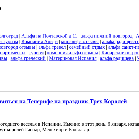
0
олгоград
|
Альфа на Полтавской д 11
|
альфа нижний новгород
|
А
й туризм
|
Компания Альфа
|
миральфа отзывы
|
альфа радищева 
новгород отзывы
|
альфа тревел
|
семейный отдых
|
альфа санкт-п
 апартаменты
|
туризм
|
компания альфа отзывы
|
Канарские остро
зывы
|
альфа греческий
|
Материковая Испания
|
альфа радищева
|
иться на Тенерифе на праздник Трех Королей
годнего веселья в Испании. Именно в этот день, 6 января, исп
ут королей Гаспар, Мельхиор и Бальтазар.