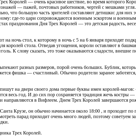
рех Королей — очень красивое шествие, во время которого Коро
сонажей — пажей, почтовых работников, чертей с мешками угля
но, что большую часть зрителей составляют детишки: для них э
ому: где-то цари сопровождаются военным эскортом и военным о
стах празднования Дня Трех Королей — это детская радость, вес
т на ночь стол, к которому в ночь с 5 на 6 января приходят по
 для королей стола. Отведав угощения, короли оставляют в башм
голь. К слову сказать, это тоже оказываются сладости, внешне 
екают разных размеров, порой очень больших. Бублик, который 
ажется фишка — счастливый. Обычно родители заранее заботятся,
м пишут на двери своего дома первые буквы имен королей-магов:
тся весь год. И до сих пор сохраняется традиция жечь костры 
 и направляются в Вифлеем. Днем Трех Королей завершаются ро
Санта Крузе, он обычно начинается около 18:00 , и проходит по
мотреть парад приходит очень много людей, поэтому советуем з
дки.
дника Трех Королей.