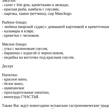
Закуски:
- салат с foie gras, креветками и авокадо,
- красная рыба, камбала с соусами,
- нарезка, хамон (ветчина), сыр Manchego.
Рыбное блюдо:
- любина (морской судак) с домашней картошкой и креветочны
- кальмары в кляре,
- креветки с чесноком.
Мясное блюдо:
- утка с малиновым соусом,
- баранина с курагой и черносливом,
- индейка на косточке под красным соусом.
Десерт
Напитки:
- красное вино,
- белое вино,
- шампанское
- прохладительные напитки,
- виноград СЧАСТЬЯ.
Также Вас ждут новогодние испанские гастрономические трад