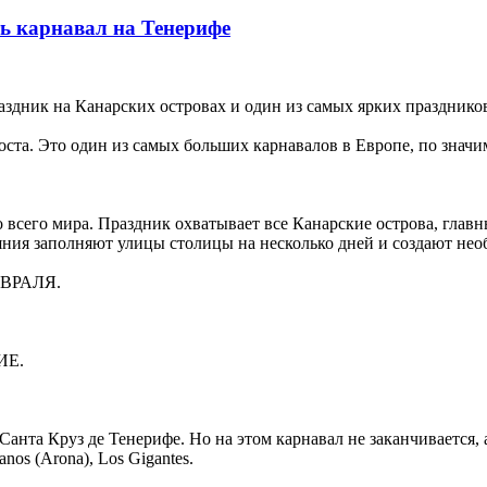
ь карнавал на Тенерифе
здник на Канарcких островах и один из самых ярких праздников
ста. Это один из самых больших карнавалов в Европе, по значим
 всего мира. Праздник охватывает все Канарские острова, главн
яния заполняют улицы столицы на несколько дней и создают не
ФЕВРАЛЯ.
ИЕ.
нта Круз де Тенерифе. Но на этом карнавал не заканчивается, а т
ianos (Arona), Los Gigantes.