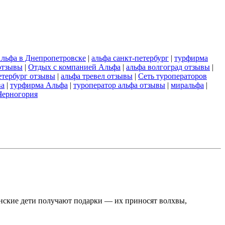
льфа в Днепропетровске
|
альфа санкт-петербург
|
турфирма
отзывы
|
Отдых с компанией Альфа
|
альфа волгоград отзывы
|
етербург отзывы
|
альфа тревел отзывы
|
Сеть туроператоров
ва
|
турфирма Альфа
|
туроператор альфа отзывы
|
миральфа
|
Черногория
анские дети получают подарки — их приносят волхвы,