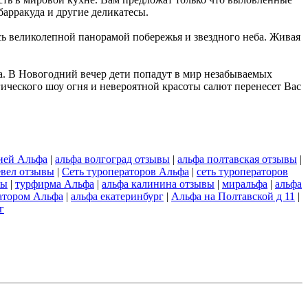
барракуда и другие деликатесы.
ь великолепной панорамой побережья и звездного неба. Живая
са. В Новогодний вечер дети попадут в мир незабываемых
ического шоу огня и невероятной красоты салют перенесет Вас
ией Альфа
|
альфа волгоград отзывы
|
альфа полтавская отзывы
|
евел отзывы
|
Сеть туроператоров Альфа
|
сеть туроператоров
вы
|
турфирма Альфа
|
альфа калинина отзывы
|
миральфа
|
альфа
атором Альфа
|
альфа екатеринбург
|
Альфа на Полтавской д 11
|
г