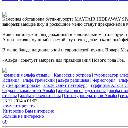
Камерная обстановка бутик-курорта MAYFAIR HIDEAWAY SP
завораживающее шоу и роскошное меню станут прекрасным на
Новогодний ужин, выдержанный в колониальном стиле будет пр
А по-настоящему незабываемой эту ночь сделает сказочный фе
В меню блюда национальной и европейской кухни. Повара Mayf
«Альфа» советует выбрать для празднования Нового года Гоа.
компания альфа отзывы
|
Канарские острова
|
туроператор аль
Испания
|
альфа греческий
|
альфа радищева
|
Черногория
|
альф
в Днепропетровске
|
альфа санкт-петербург
|
турфирма Альфа С
Отдых с компанией Альфа
|
альфа волгоград отзывы
|
альфа по
отзывы
|
альфа тревел отзывы
|
Сеть туроператоров Альфа
|
сет
23.11.2014 в 01:07
комментировать
Интересно
Вам интересно
Больше не интересно
(
0
)