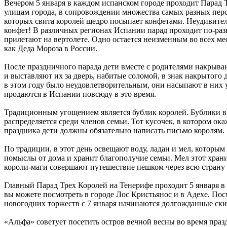
Вечером 5 января в каждом испанском городе проходит Парад Т
улицам города, в сопровождении множества самых разных пер
которых свита королей щедро посыпает конфетами. Неудивитель
конфет! В различных регионах Испании парад проходит по-разн
прилетают на вертолете. Одно остается неизменным во всех ме
как Деда Мороза в России.
После праздничного парада дети вместе с родителями накрываю
и выставляют их за дверь, набитые соломой, в знак накрытого
в этом году было неудовлетворительным, они насыпают в них у
продаются в Испании повсюду в это время.
Традиционным угощением является бублик королей. Бублики вып
распределяется среди членов семьи. Тот кусочек, в котором ок
праздника дети должны обязательно написать письмо королям.
По традиции, в этот день освещают воду, ладан и мел, которы
помыслы от дома и хранит благополучие семьи. Мел этот храни
короли-маги совершают путешествие пешком через всю страну
Главный Парад Трех Королей на Тенерифе проходит 5 января в 
вы можете посмотреть в городе Лос Кристьянос и в Адехе. Пос
новогодних торжеств с 7 января начинаются долгожданные ски
«Альфа» советует посетить остров вечной весны во время праз