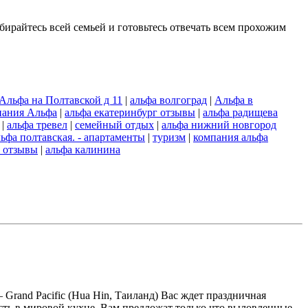
бирайтесь всей семьей и готовьтесь отвечать всем прохожим
Альфа на Полтавской д 11
|
альфа волгоград
|
Альфа в
ания Альфа
|
альфа екатеринбург отзывы
|
альфа радищева
|
альфа тревел
|
семейный отдых
|
альфа нижний новгород
льфа полтавская. - апартаменты
|
туризм
|
компания альфа
й отзывы
|
альфа калинина
and Pacific (Hua Hin, Таиланд) Вас ждет праздничная
сть в мировой кухне. Вам предложат только что выловленные