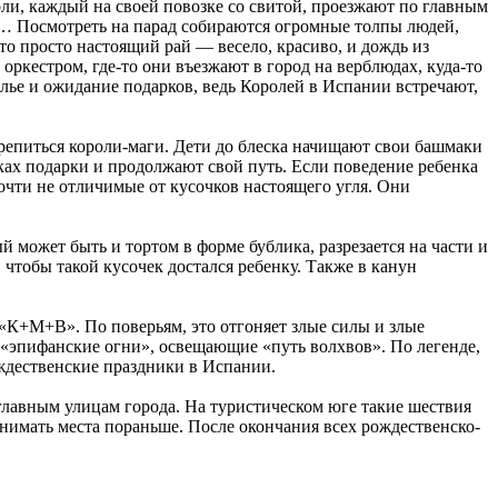
ли, каждый на своей повозке со свитой, проезжают по главным
… Посмотреть на парад собираются огромные толпы людей,
то просто настоящий рай — весело, красиво, и дождь из
ркестром, где-то они въезжают в город на верблюдах, куда-то
елье и ожидание подарков, ведь Королей в Испании встречают,
дкрепиться короли-маги. Дети до блеска начищают свои башмаки
аках подарки и продолжают свой путь. Если поведение ребенка
почти не отличимые от кусочков настоящего угля. Они
может быть и тортом в форме бублика, разрезается на части и
 чтобы такой кусочек достался ребенку. Также в канун
 «К+М+В». По поверьям, это отгоняет злые силы и злые
— «эпифанские огни», освещающие «путь волхвов». По легенде,
ждественские праздники в Испании.
 главным улицам города. На туристическом юге такие шествия
анимать места пораньше. После окончания всех рождественско-