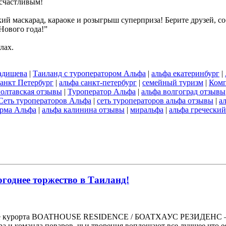
 счастливым!
ий маскарад, караоке и розыгрыш суперприза! Берите друзей, со
Нового года!”
лах.
адищева
|
Таиланд с туроператором Альфа
|
альфа екатеринбург
|
анкт Петербург
|
альфа санкт-петербург
|
семейный туризм
|
Комп
полтавская отзывы
|
Туроператор Альфа
|
альфа волгоград отзывы
Сеть туроператоров Альфа
|
сеть туроператоров альфа отзывы
|
а
рма Альфа
|
альфа калинина отзывы
|
миральфа
|
альфа гречески
годнее торжество в Таиланд!
торане курорта BOATHOUSE RESIDENCE / БОАТХАУС РЕЗИДЕНС – Gr
а и команда поваров, чьи творения воплощают все лучшее что е