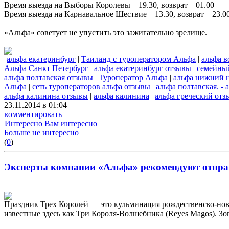
Время выезда на Выборы Королевы – 19.30, возврат – 01.00
Время выезда на Карнавальное Шествие – 13.30, возврат – 23.0
«Альфа» советует не упустить это зажигательно зрелище.
альфа екатеринбург
|
Таиланд с туроператором Альфа
|
альфа в
Альфа Санкт Петербург
|
альфа екатеринбург отзывы
|
семейны
альфа полтавская отзывы
|
Туроператор Альфа
|
альфа нижний 
Альфа
|
сеть туроператоров альфа отзывы
|
альфа полтавская. -
альфа калинина отзывы
|
альфа калинина
|
альфа греческий от
23.11.2014 в 01:04
комментировать
Интересно
Вам интересно
Больше не интересно
(
0
)
Эксперты компании «Альфа» рекомендуют отправ
Праздник Трех Королей — это кульминация рождественско-ново
известные здесь как Три Короля-Волшебника (Reyes Magos). Зов