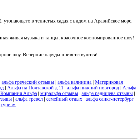
опающего в тенистых садах с видом на Аравийское море,
нная живая музыка и танцы, красочное костюмированное шоу!
арное шоу. Вечерние наряды приветствуются!
|
альфа греческий отзывы
|
альфа калинина
|
Материковая
ад
|
Альфа на Полтавской д 11
|
альфа нижний новгород
|
Альфа
|
Компания Альфа
|
миральфа отзывы
|
альфа радищева отзывы
|
тзывы
|
альфа тревел
|
семейный отдых
|
альфа санкт-петербург
|
туризм