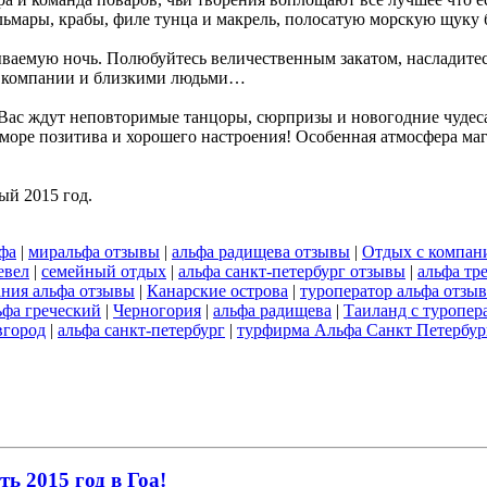
льмары, крабы, филе тунца и макрель, полосатую морскую щуку 
ваемую ночь. Полюбуйтесь величественным закатом, насладитес
ой компании и близкими людьми…
!! Вас ждут неповторимые танцоры, сюрпризы и новогодние чуде
оре позитива и хорошего настроения! Особенная атмосфера маг
ый 2015 год.
фа
|
миральфа отзывы
|
альфа радищева отзывы
|
Отдых с компан
евел
|
семейный отдых
|
альфа санкт-петербург отзывы
|
альфа тр
ния альфа отзывы
|
Канарские острова
|
туроператор альфа отзы
ьфа греческий
|
Черногория
|
альфа радищева
|
Таиланд с туропер
вгород
|
альфа санкт-петербург
|
турфирма Альфа Санкт Петербур
ь 2015 год в Гоа!