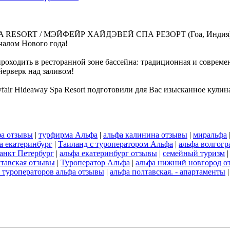
A RESORT / МЭЙФЕЙР ХАЙДЭВЕЙ СПА РЕЗОРТ (Гоа, Индия), ут
чалом Нового года!
оходить в ресторанной зоне бассейна: традиционная и совреме
йерверк над заливом!
air Hideaway Spa Resort подготовили для Вас изысканное кулин
фа отзывы
|
турфирма Альфа
|
альфа калинина отзывы
|
миральфа
а екатеринбург
|
Таиланд с туроператором Альфа
|
альфа волгогр
анкт Петербург
|
альфа екатеринбург отзывы
|
семейный туризм
лтавская отзывы
|
Туроператор Альфа
|
альфа нижний новгород о
ь туроператоров альфа отзывы
|
альфа полтавская. - апартаменты