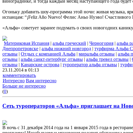
виноградинке, и тогда каждый месяц наступающего года будет
Огоньку добавить шоу-программа этой ночи: живая музыка, ярк
испанцам: “¡Feliz Año Nuevo! Фелис Аньо Нуэво! Счастливого 
«Альфа» советует заранее подумать о своих новогодних канику
Материковая Испания
|
альфа греческий
|
Черногория
|
альфа р
Днепропетровске
|
альфа нижний новгород
|
турфирма Альфа С
отзывы
|
Отдых с компанией Альфа
|
миральфа отзывы
|
альфа 
отзывы
|
альфа санкт-петербург отзывы
|
альфа тревел отзывы
|
отзывы
|
Канарские острова
|
туроператор альфа отзывы
|
турфи
23.11.2014 в 01:13
комментировать
Интересно
Вам интересно
Больше не интересно
(
0
)
Сеть туроператоров «Альфа» приглашает на Ново
В ночь с 31 декабря 2014 года на 1 января 2015 года в рес
программа! Незабываемые мгновения подарит обстановка вечер