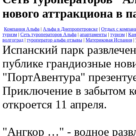
нового аттракциона в 
Компания Альфа
|
Альфа в Днепропетровске
|
Отдых с компан
туризм
|
Сеть туроператоров Альфа
|
апартаменты
|
туризм
|
Кан
волгоград
|
туроператор альфа отзывы
|
Материковая Испания
|
Испанский парк развлечен
публике грандиозные нови
"ПортАвентура" презентуе
Приключение в забытом к
откроется 11 апреля.
"Ангкор …" - водное развл