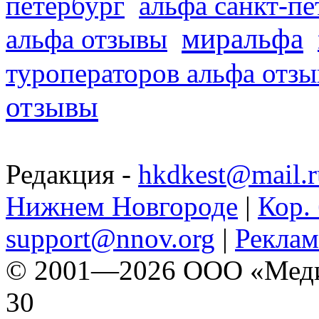
петербург
альфа санкт-п
миральфа
альфа отзывы
туроператоров альфа отз
отзывы
Редакция -
hkdkest@mail.r
Нижнем Новгороде
|
Кор. 
support@nnov.org
|
Реклам
© 2001—2026 ООО «Медиа 
30