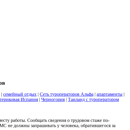
ов
|
семейный отдых
|
Сеть туроператоров Альфа
|
апартаменты
|
териковая Испания
|
Черногория
|
Таиланд с туроператором
месту работы. Сообщать сведения о трудовом стаже по-
ФМС не должны запрашивать у человека, обратившегося за