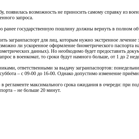
жбу, появилась возможность не приносить самому справку из во
нного запроса.
ную ранее государственную пошлину должны вернуть в полном об
ь загранпаспорт для лиц, которым нужно экстренное лечение за 
озможно ли ускоренное оформление биометрического паспорта на
 биометрических данных). Но необходимо будет предоставить док
запрос в военкомат, то сроки будут намного больше, от 1 до 2 нед
ами, ответственными за выдачу загранпаспортов: понедельник – с
-45, суббота – с 09-00 до 16-00. Однако допустимо изменение при
 в регламенте максимального срока ожидания в очереди: при по
порта – не больше 20 минут.