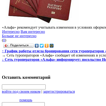
«Альфа» рекомендует учитывать изменения в условиях оформл
Интересно
Вам интересно
Больше не интересно
(
0
)
Поделиться…
↑
График работы отдела бронирования сети туроператоров 
→
Сеть туроператоров «Альфа» сообщает об изменениях в усл
↓
Сеть туроператоров «Альфа» информирует: посольство Ис
Оставить комментарий
войти под своим ником
|
зарегистрироваться
помощь