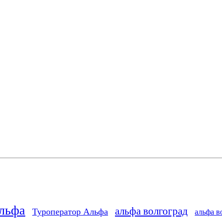
Альфа
альфа волгоград
Туроператор Альфа
альфа в