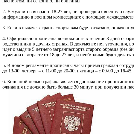
паспортом, ни её копию, ни оригинал.
2. У мужчин в возрасте 18-27 лет, не прошедших военную слу
информацию в военном комиссариате с помощью межведомстве
3. Если в выдаче загранпаспорта вам будет отказано, оплачен
4. Официально прописана возможность в течение 3 дней оформит
родственники в других странах. В документе нет уточнения, в
идёт о выдаче 5-летнего загранпаспорта старого образца (без
мужчина с возрасте от 18 до 27 лет, и необходимо будет делать 
5. В новом регламенте прописаны часы приема граждан сотрудник
до 13-00, четверг – с 11-00 до 20-00, пятница – с 09-00 до 16
6. Конечной целью графика является достижение прописанного
ожидания не должно быть больше 30 минут, при получении пас