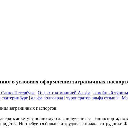
ниях в условиях оформления заграничных паспорт
 Санкт Петербург
|
Отдых с компанией Альфа
|
семейный туризм
а екатеринбург
|
альфа волгоград
|
туроператор альфа отзывы
|
Ма
ения заграничных паспортов:
аверять анкету, заполняемую для получения загранпаспорта, по 
придётся. Не требуется больше и трудовая книжка: сотрудники 