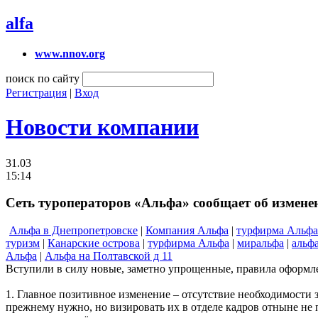
alfa
www.nnov.org
поиск по сайту
Регистрация
|
Вход
Новости компании
31.03
15:14
Сеть туроператоров «Альфа» сообщает об измене
Альфа в Днепропетровске
|
Компания Альфа
|
турфирма Альфа
туризм
|
Канарские острова
|
турфирма Альфа
|
миральфа
|
альф
Альфа
|
Альфа на Полтавской д 11
Вступили в силу новые, заметно упрощенные, правила оформл
1. Главное позитивное изменение – отсутствие необходимости з
прежнему нужно, но визировать их в отделе кадров отныне не 