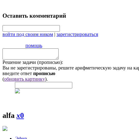
Оставить комментарий
войти под своим ником
|
зарегистрироваться
помощь
Решение задачи (прописью):
Вы не зарегистрированы, решите арифметическую задачу на ка
введите ответ
прописью
(
обновить картинку
).
alfa
x
0
Эфир