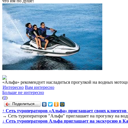
что им по душе!
«Альфа» рекомендует насладиться прогулкой на водных мотоц
Интересно
Вам интересно
Больше не интересно
(
0
)
Поделиться…
↑
Сеть туроператоров «Альфа» приглашает своих клиентов н
→
Сеть туроператоров "Альфа" приглашает на прогулку на во
↓
Сеть туроператоров Альфа приглашает на экскурсию в К