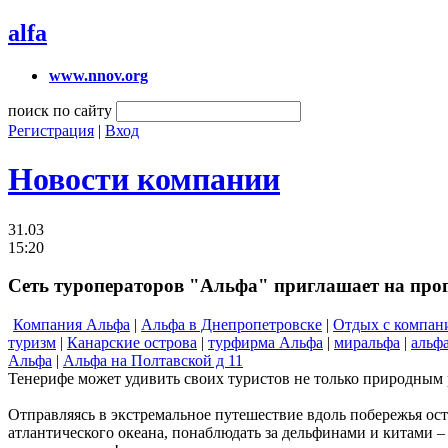
alfa
www.nnov.org
поиск по сайту
Регистрация
|
Вход
Новости компании
31.03
15:20
Сеть туроператоров "Альфа" приглашает на про
Компания Альфа
|
Альфа в Днепропетровске
|
Отдых с компан
туризм
|
Канарские острова
|
турфирма Альфа
|
миральфа
|
альф
Альфа
|
Альфа на Полтавской д 11
Тенерифе может удивить своих туристов не только природным
Отправляясь в экстремальное путешествие вдоль побережья ос
атлантического океана, понаблюдать за дельфинами и китами –