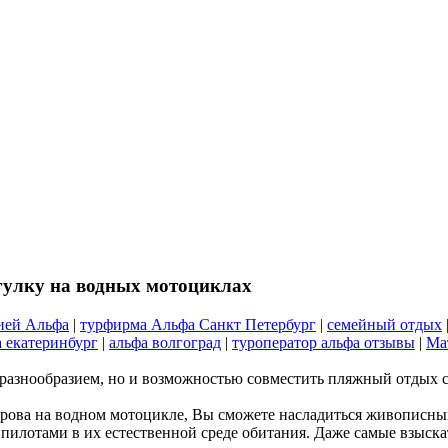
гулку на водных мотоциклах
ией Альфа
|
турфирма Альфа Санкт Петербург
|
семейный отдых
а екатеринбург
|
альфа волгоград
|
туроператор альфа отзывы
|
Ма
 разнообразием, но и возможностью совместить пляжный отдых 
трова на водном мотоцикле, Вы сможете насладиться живописны
 пилотами в их естественной среде обитания. Даже самые взыска