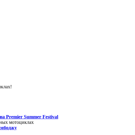
иклах!
а Premier Summer Festival
дных мотоциклах
амбоджу