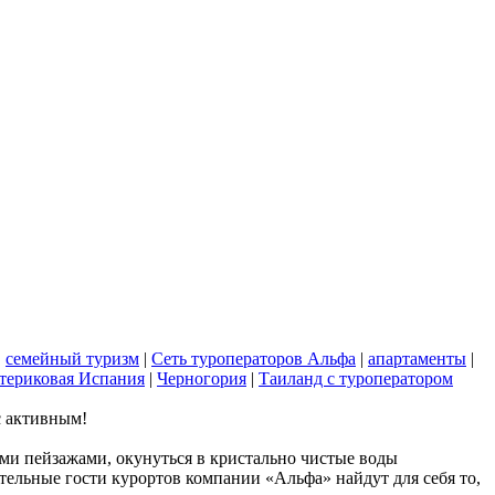
|
семейный туризм
|
Сеть туроператоров Альфа
|
апартаменты
|
териковая Испания
|
Черногория
|
Таиланд с туроператором
с активным!
ми пейзажами, окунуться в кристально чистые воды
тельные гости курортов компании «Альфа» найдут для себя то,