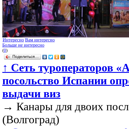
Интересно
Вам интересно
Больше не интересно
(
0
)
Поделиться…
↑
Сеть туроператоров «
посольство Испании опр
выдачи виз
→
Канары для двоих посл
(Волгоград)