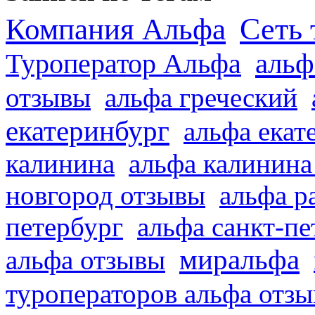
Сеть 
Компания Альфа
альф
Туроператор Альфа
отзывы
альфа греческий
екатеринбург
альфа екат
калинина
альфа калинина
новгород отзывы
альфа р
петербург
альфа санкт-п
миральфа
альфа отзывы
туроператоров альфа отз