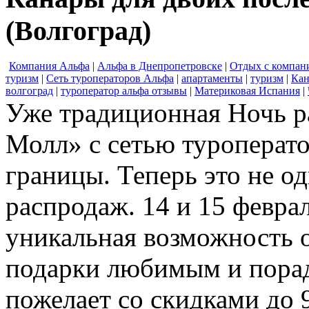
(Волгоград)
Компания Альфа
|
Альфа в Днепропетровске
|
Отдых с компан
туризм
|
Сеть туроператоров Альфа
|
апартаменты
|
туризм
|
Кан
волгоград
|
туроператор альфа отзывы
|
Материковая Испания
|
Уже традиционная Ночь р
Молл» с сетью туроперат
границы. Теперь это не од
распродаж. 14 и 15 феврал
уникальная возможность о
подарки любимым и порадо
пожелает со скидками до 