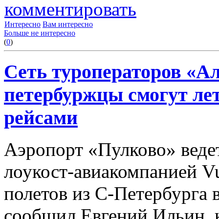
комментировать
Интересно
Вам интересно
Больше не интересно
(
0
)
Сеть туроператоров «Ал
петербуржцы смогут ле
рейсами
Аэропорт «Пулково» веде
лоукост-авиакомпанией Vu
полетов из С-Петербурга в
сообщил Евгений Ильин,