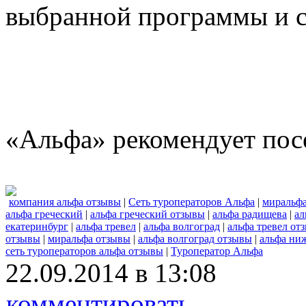
выбранной программы и с
«Альфа» рекомендует пос
компания альфа отзывы
|
Сеть туроператоров Альфа
|
миральф
альфа греческий
|
альфа греческий отзывы
|
альфа радищева
|
ал
екатеринбург
|
альфа тревел
|
альфа волгоград
|
альфа тревел от
отзывы
|
миральфа отзывы
|
альфа волгоград отзывы
|
альфа ни
сеть туроператоров альфа отзывы
|
Туроператор Альфа
22.09.2014 в 13:08
комментировать