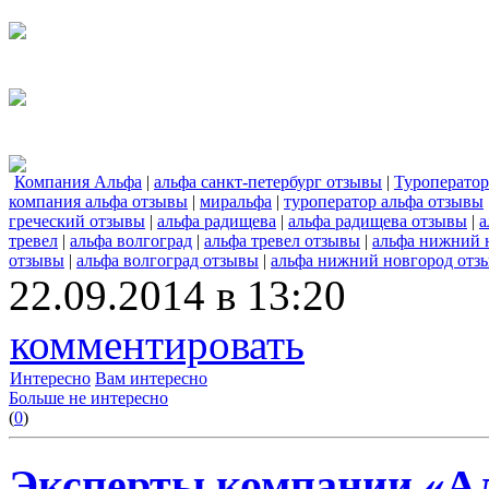
Компания Альфа
|
альфа санкт-петербург отзывы
|
Туроперато
компания альфа отзывы
|
миральфа
|
туроператор альфа отзывы
греческий отзывы
|
альфа радищева
|
альфа радищева отзывы
|
а
тревел
|
альфа волгоград
|
альфа тревел отзывы
|
альфа нижний 
отзывы
|
альфа волгоград отзывы
|
альфа нижний новгород отз
22.09.2014 в 13:20
комментировать
Интересно
Вам интересно
Больше не интересно
(
0
)
Эксперты компании «Ал