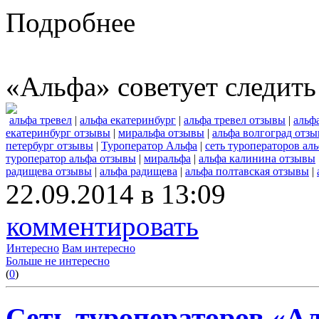
Подробнее
«Альфа» советует следить
альфа тревел
|
альфа екатеринбург
|
альфа тревел отзывы
|
альф
екатеринбург отзывы
|
миральфа отзывы
|
альфа волгоград отз
петербург отзывы
|
Туроператор Альфа
|
сеть туроператоров ал
туроператор альфа отзывы
|
миральфа
|
альфа калинина отзывы
радищева отзывы
|
альфа радищева
|
альфа полтавская отзывы
|
22.09.2014 в 13:09
комментировать
Интересно
Вам интересно
Больше не интересно
(
0
)
Сеть туроператоров «А