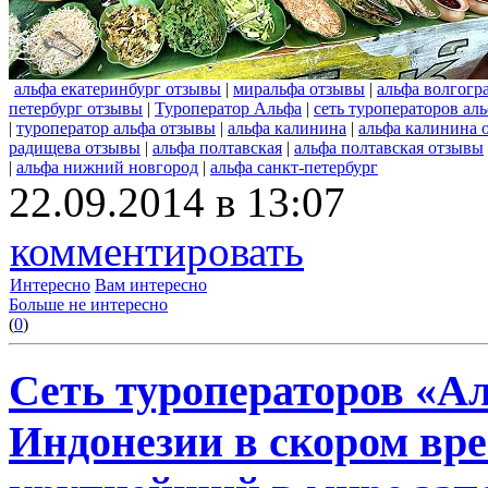
альфа екатеринбург отзывы
|
миральфа отзывы
|
альфа волгогр
петербург отзывы
|
Туроператор Альфа
|
сеть туроператоров ал
|
туроператор альфа отзывы
|
альфа калинина
|
альфа калинина 
радищева отзывы
|
альфа полтавская
|
альфа полтавская отзывы
|
альфа нижний новгород
|
альфа санкт-петербург
22.09.2014 в 13:07
комментировать
Интересно
Вам интересно
Больше не интересно
(
0
)
Сеть туроператоров «А
Индонезии в скором вре