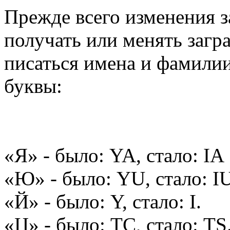
Прежде всего изменения з
получать или менять загр
писаться имена и фамили
буквы:
«Я» - было: YA, стало: IA
«Ю» - было: YU, стало: I
«Й» - было: Y, стало: I.
«Ц» - было: TC, стало: TS