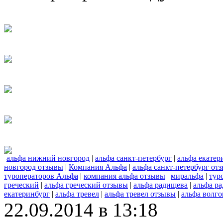
альфа нижний новгород
|
альфа санкт-петербург
|
альфа екатер
новгород отзывы
|
Компания Альфа
|
альфа санкт-петербург от
туроператоров Альфа
|
компания альфа отзывы
|
миральфа
|
тур
греческий
|
альфа греческий отзывы
|
альфа радищева
|
альфа р
екатеринбург
|
альфа тревел
|
альфа тревел отзывы
|
альфа волго
22.09.2014 в 13:18