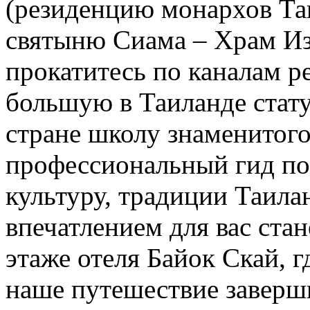
(резиденцию монархов Та
святыню Сиама – Храм Из
прокатитесь по каналам р
большую в Таиланде стат
стране школу знаменитого
профессиональный гид по
культуру, традиции Таила
впечатлением для вас ста
этаже отеля Байок Скай, г
наше путешествие завер