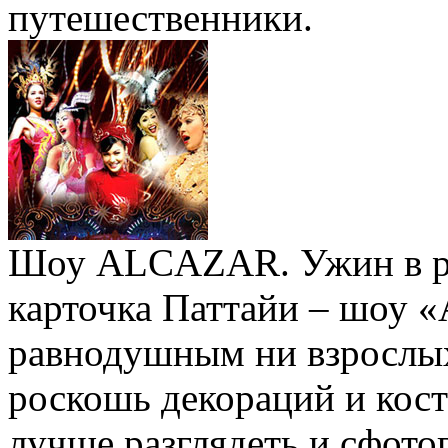
путешественники.
Шоу ALCAZAR. Ужин в рес
карточка Паттайи – шоу «
равнодушным ни взрослых,
роскошь декораций и кост
лучше разглядеть и сфот