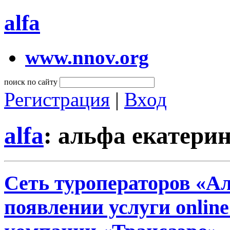
alfa
www.nnov.org
поиск по сайту
Регистрация
|
Вход
alfa
: альфа екатери
Сеть туроператоров «А
появлении услуги onlin