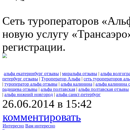
Сеть туроператоров «Альф
новую услугу «Трансаэро
регистрации.
альфа екатеринбург отзывы
|
миральфа отзывы
|
альфа волгогр
петербург отзывы
|
Туроператор Альфа
|
сеть туроператоров ал
|
туроператор альфа отзывы
|
альфа калинина
|
альфа калинина 
радищева отзывы
|
альфа полтавская
|
альфа полтавская отзывы
|
альфа нижний новгород
|
альфа санкт-петербург
26.06.2014 в 15:42
комментировать
Интересно
Вам интересно