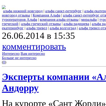
альфа нижний новгород
|
альфа санкт-петербург
|
альфа екатер
новгород отзывы
|
Компания Альфа
|
альфа санкт-петербург от
туроператоров Альфа
|
компания альфа отзывы
|
миральфа
|
тур
греческий
|
альфа греческий отзывы
|
альфа радищева
|
альфа р
екатеринбург
|
альфа тревел
|
альфа волгоград
|
альфа тревел от
26.06.2014 в 15:35
комментировать
Интересно
Вам интересно
Больше не интересно
(
0
)
Эксперты компании «Ал
Андорру
На курорте «Сант Жорди»