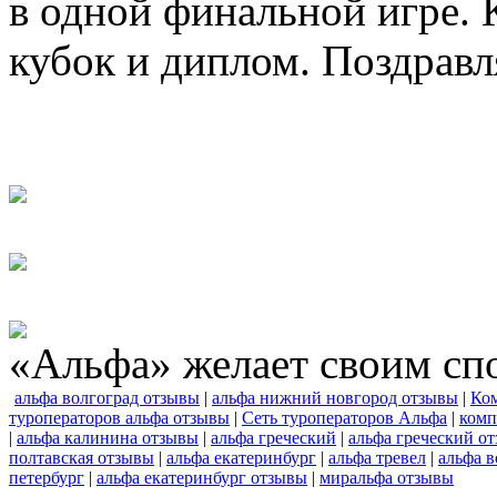
в одной финальной игре.
кубок и диплом. Поздравл
«Альфа» желает своим сп
альфа волгоград отзывы
|
альфа нижний новгород отзывы
|
Ко
туроператоров альфа отзывы
|
Сеть туроператоров Альфа
|
комп
|
альфа калинина отзывы
|
альфа греческий
|
альфа греческий о
полтавская отзывы
|
альфа екатеринбург
|
альфа тревел
|
альфа в
петербург
|
альфа екатеринбург отзывы
|
миральфа отзывы