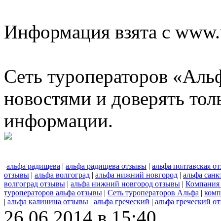
Информация взята с www.w
Сеть туроператоров «Альф
новостями и доверять то
информации.
альфа радищева
|
альфа радищева отзывы
|
альфа полтавская о
отзывы
|
альфа волгоград
|
альфа нижний новгород
|
альфа санк
волгоград отзывы
|
альфа нижний новгород отзывы
|
Компания
туроператоров альфа отзывы
|
Сеть туроператоров Альфа
|
комп
|
альфа калинина отзывы
|
альфа греческий
|
альфа греческий о
26.06.2014 в 15:40