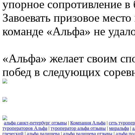
упорное сопротивление в 
Завоевать призовое место
команде «Альфа» не удало
«Альфа» желает своим сп
побед в следующих сорев
альфа санкт-петербург отзывы
|
Компания Альфа
|
сеть туропе
туроператоров Альфа
|
туроператор альфа отзывы
|
миральфа
|
а
греческий
|
альфа радищева
|
альфа радищева отзывы
|
альфа по