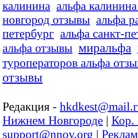
калинина
альфа калинина
новгород отзывы
альфа р
петербург
альфа санкт-п
миральфа
альфа отзывы
туроператоров альфа отз
отзывы
Редакция -
hkdkest@mail.r
Нижнем Новгороде
|
Кор. 
support@nnov.org
|
Реклам