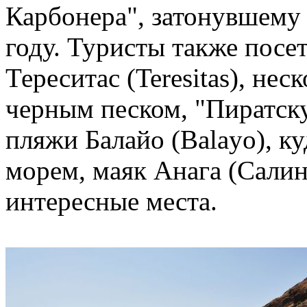
Карбонера", затонувшему 
году. Туристы также посе
Тереситас (Teresitas), нес
черным песком, "Пиратск
пляжи Балайо (Balayo), к
морем, маяк Анага (Салин
интересные места.