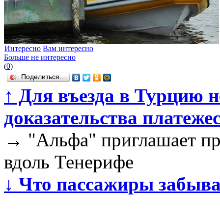
Интересно
Вам интересно
Больше не интересно
(
0
)
Поделиться…
↑
Для въезда в Турцию н
доказательства платеже
→
"Альфа" приглашает пр
вдоль Тенерифе
↓
Что пассажиры забыва