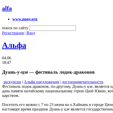
alfa
www.nnov.org
поиск по сайту
Регистрация
|
Вход
Альфа
04.06
18:47
Дуань-у-цзе — фестиваль лодок-драконов
экскурсии
|
Альфа предложения
|
достопримечательности
Фестиваль лодок-драконов, по-другому, Дуань-у цзе, является
дань памяти китайскому национальному герою Цюй Юаню, кото
царством.
Посетить его можно с 7 по 23 июня на о.Хайнань в городе Цюн
настоящее время праздник Дуань-у цзе является государствен