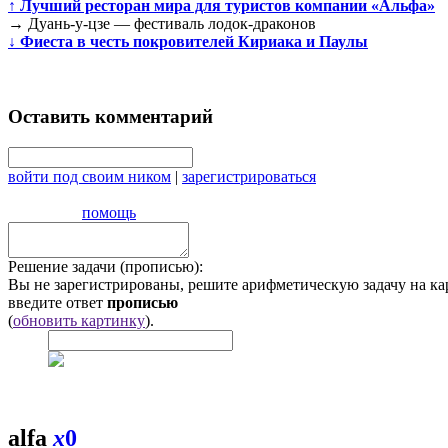
↑
Лучший ресторан мира для туристов компании «Альфа»
→
Дуань-у-цзе — фестиваль лодок-драконов
↓
Фиеста в честь покровителей Кириака и Паулы
Оставить комментарий
войти под своим ником
|
зарегистрироваться
помощь
Решение задачи (прописью):
Вы не зарегистрированы, решите арифметическую задачу на ка
введите ответ
прописью
(
обновить картинку
).
alfa
x
0