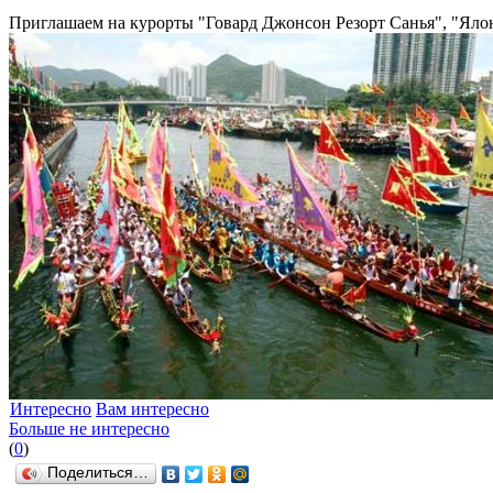
Приглашаем на курорты "Говард Джонсон Резорт Санья", "Яло
Интересно
Вам интересно
Больше не интересно
(
0
)
Поделиться…