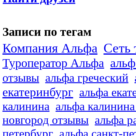
Записи по тегам
Сеть 
Компания Альфа
альф
Туроператор Альфа
отзывы
альфа греческий
екатеринбург
альфа екат
калинина
альфа калинина
новгород отзывы
альфа р
петербург
альфа санкт-п