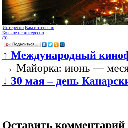
Интересно
Вам интересно
Больше не интересно
(
0
)
Поделиться…
↑
Международный киноф
→
Майорка: июнь — меся
↓
30 мая – день Канарск
Оставить комментарий