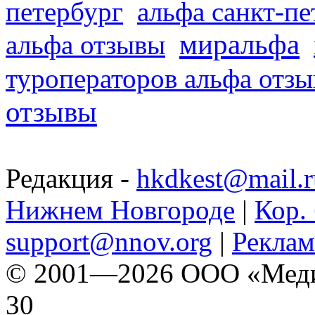
петербург
альфа санкт-п
миральфа
альфа отзывы
туроператоров альфа отз
отзывы
Редакция -
hkdkest@mail.r
Нижнем Новгороде
|
Кор. 
support@nnov.org
|
Реклам
© 2001—2026 ООО «Медиа 
30