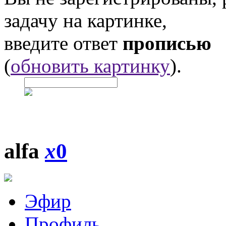
задачу на картинке,
введите ответ
прописью
(
обновить картинку
).
alfa
x
0
Эфир
Профиль