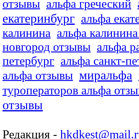
отзывы
альфа греческий
екатеринбург
альфа екат
калинина
альфа калинина
новгород отзывы
альфа р
петербург
альфа санкт-п
миральфа
альфа отзывы
туроператоров альфа отз
отзывы
Редакция -
hkdkest@mail.r