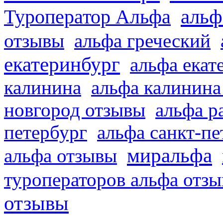
альф
Туроператор Альфа
отзывы
альфа греческий
екатеринбург
альфа екат
калинина
альфа калинина
новгород отзывы
альфа р
петербург
альфа санкт-п
миральфа
альфа отзывы
туроператоров альфа отз
отзывы