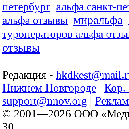
петербург
альфа санкт-п
миральфа
альфа отзывы
туроператоров альфа отз
отзывы
Редакция -
hkdkest@mail.r
Нижнем Новгороде
|
Кор. 
support@nnov.org
|
Реклам
© 2001—2026 ООО «Медиа 
30