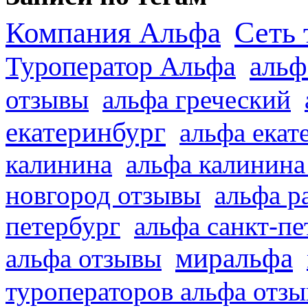
Сеть 
Компания Альфа
альф
Туроператор Альфа
отзывы
альфа греческий
екатеринбург
альфа екат
калинина
альфа калинина
новгород отзывы
альфа р
петербург
альфа санкт-п
миральфа
альфа отзывы
туроператоров альфа отз