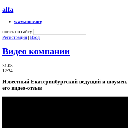
alfa
www.nnov.org
поиск по сайту
Регистрация
|
Вход
Видео компании
31.08
12:34
Известный Екатеринбургский ведущий и шоумен, 
его видео-отзыв