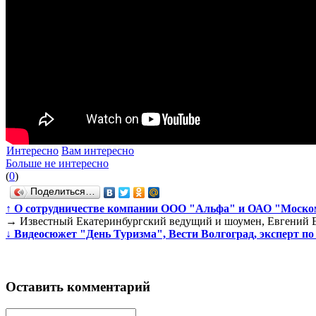
Интересно
Вам интересно
Больше не интересно
(
0
)
Поделиться…
↑
О сотрудничестве компании ООО "Альфа" и ОАО "Моском
→
Известный Екатеринбургский ведущий и шоумен, Евгений Ег
↓
Видеосюжет "День Туризма", Вести Волгоград, эксперт по
Оставить комментарий