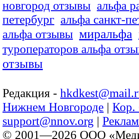
новгород отзывы
альфа р
петербург
альфа санкт-п
миральфа
альфа отзывы
туроператоров альфа отз
отзывы
Редакция -
hkdkest@mail.r
Нижнем Новгороде
|
Кор. 
support@nnov.org
|
Реклам
© 2001—2026 ООО «Медиа 