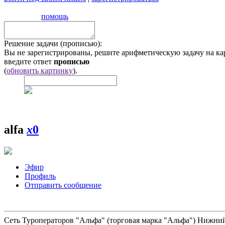
помощь
Решение задачи (прописью):
Вы не зарегистрированы, решите арифметическую задачу на ка
введите ответ
прописью
(
обновить картинку
).
alfa
x
0
Эфир
Профиль
Отправить сообщение
Сеть Туроператоров "Альфа" (торговая марка "Альфа") Нижний 