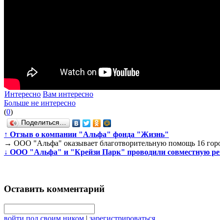
Интересно
Вам интересно
Больше не интересно
(
0
)
Поделиться…
↑
Отзыв о компании "Альфа" фонда "Жизнь"
→
ООО "Альфа" оказывает благотворительную помощь 16 город
↓
ООО "Альфа" и "Крейзи Парк" проводили совместную рек
Оставить комментарий
войти под своим ником
|
зарегистрироваться