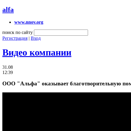
alfa
www.nnov.org
поиск по сайту
Регистрация
|
Вход
Видео компании
31.08
12:39
ООО "Альфа" оказывает благотворительную помо