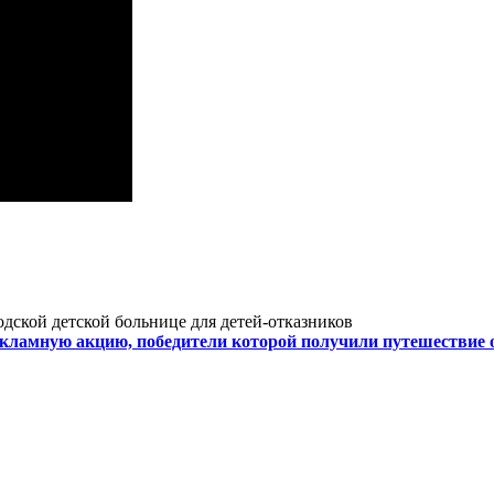
ской детской больнице для детей-отказников
ламную акцию, победители которой получили путешествие