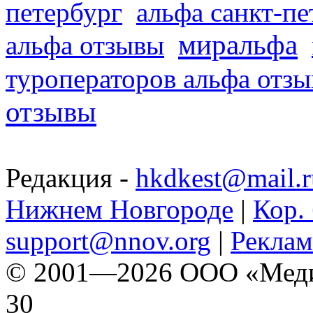
петербург
альфа санкт-п
миральфа
альфа отзывы
туроператоров альфа отз
отзывы
Редакция -
hkdkest@mail.r
Нижнем Новгороде
|
Кор. 
support@nnov.org
|
Реклам
© 2001—2026 ООО «Медиа 
30