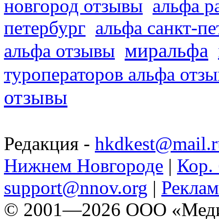
новгород отзывы
альфа р
петербург
альфа санкт-п
миральфа
альфа отзывы
туроператоров альфа отз
отзывы
Редакция -
hkdkest@mail.r
Нижнем Новгороде
|
Кор. 
support@nnov.org
|
Реклам
© 2001—2026 ООО «Медиа 