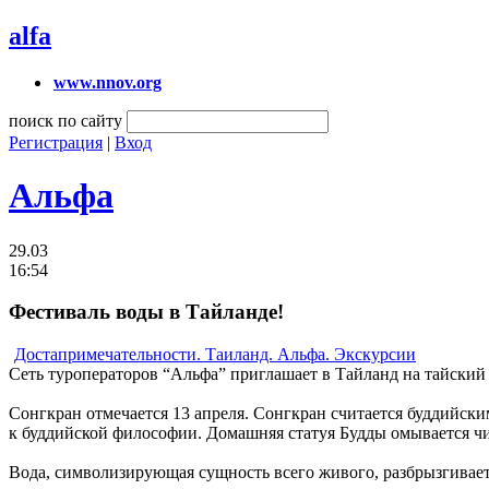
alfa
www.nnov.org
поиск по сайту
Регистрация
|
Вход
Альфа
29.03
16:54
Фестиваль воды в Тайланде!
Достапримечательности. Таиланд. Альфа. Экскурсии
Сеть туроператоров “Альфа” приглашает в Тайланд на тайский
Сонгкран отмечается 13 апреля. Сонгкран считается буддийск
к буддийской философии. Домашняя статуя Будды омывается чис
Вода, символизирующая сущность всего живого, разбрызгивает