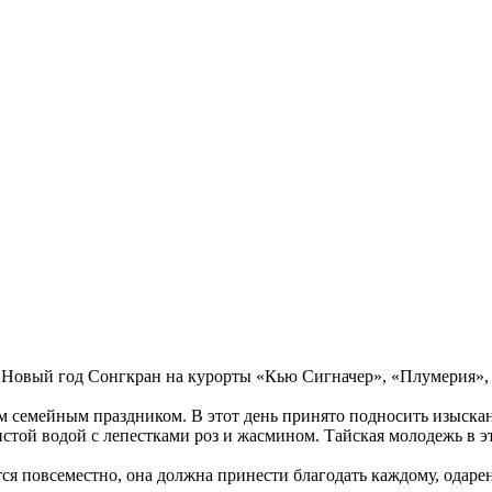
 Новый год Сонгкран на курорты «Кью Сигначер», «Плумерия», 
им семейным праздником. В этот день принято подносить изыск
той водой с лепестками роз и жасмином. Тайская молодежь в эт
ся повсеместно, она должна принести благодать каждому, одаре